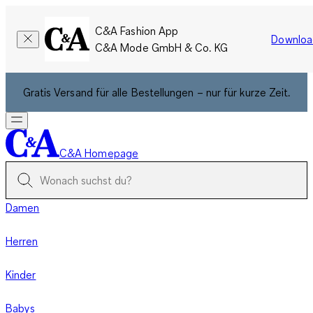
C&A Fashion App
Downloa
C&A Mode GmbH & Co. KG
Gratis Versand für alle Bestellungen – nur für kurze Zeit.
C&A Homepage
Damen
Herren
Kinder
Babys