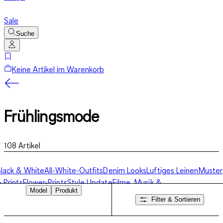
Sale
Suche
Keine Artikel im Warenkorb
Frühlingsmode
108
Artikel
lack & White
All-White-Outfits
Denim Looks
Luftiges Leinen
Muster
 Prints
Flower-Prints
Style Update
Filme, Musik &
Model
Produkt
Logos
Frühlingsmode
Filter & Sortieren