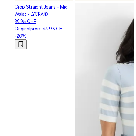
Crop Straight Jeans - Mid
Waist - LYCRA®
39.95 CHF
Originalpreis:
49.95 CHF
-20%