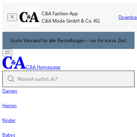
C&A Fashion App
Downloa
C&A Mode GmbH & Co. KG
Gratis Versand für alle Bestellungen – nur für kurze Zeit.
C&A Homepage
Damen
Herren
Kinder
Babys