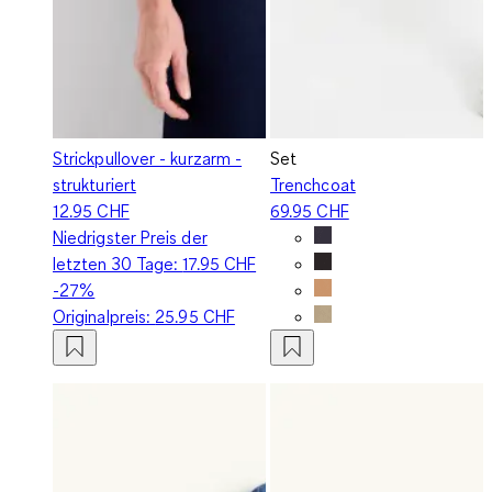
Strickpullover - kurzarm -
Set
strukturiert
Trenchcoat
12.95 CHF
69.95 CHF
Niedrigster Preis der
letzten 30 Tage:
17.95 CHF
-27%
Originalpreis:
25.95 CHF