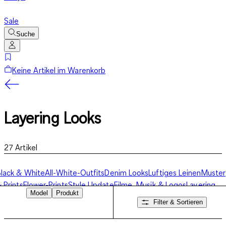
Sale
Suche
Keine Artikel im Warenkorb
Layering Looks
27
Artikel
lack & White
All-White-Outfits
Denim Looks
Luftiges Leinen
Muster
 Prints
Flower-Prints
Style Update
Filme, Musik & Logos
Layering
Model
Produkt
ooks
Filter & Sortieren