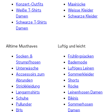
Konzert-Outfits
Maxiröcke
Weiße T-Shirts
Weisse Kleider
Damen
Schwarze Kleider
Schwarze T-Shirts
Damen
Alltime Musthaves
Luftig und leicht
Socken &
Frühlingsjacken
Strumpfhosen
Bademode
Unterwäsche
Luftiges Leinen
Accsessoirs zum
Sommerkleider
Abrunden
Shorts
Strickkleidung
Röcke
Langarmshirts
Leinenhosen Damen
Schuhe
Bikinis
Pullunder
Sommerhosen
BHs
Damen