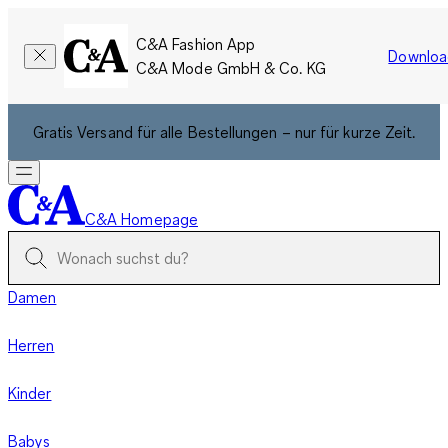
C&A Fashion App
Downloa
C&A Mode GmbH & Co. KG
Gratis Versand für alle Bestellungen – nur für kurze Zeit.
C&A Homepage
Damen
Herren
Kinder
Babys