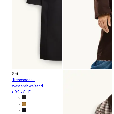
Set
Trenchcoat -
wasserabweisend
69.95 CHF