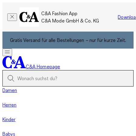
C&A Fashion App
Downloa
C&A Mode GmbH & Co. KG
Gratis Versand für alle Bestellungen – nur für kurze Zeit.
C&A Homepage
Damen
Herren
Kinder
Babys