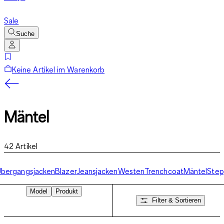
Sale
Suche
Keine Artikel im Warenkorb
Mäntel
42
Artikel
bergangsjacken
Blazer
Jeansjacken
Westen
Trenchcoat
Mäntel
Step
Model
Produkt
Filter & Sortieren