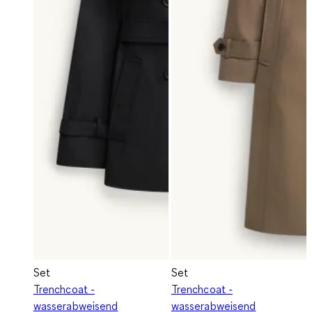
Set
Set
Trenchcoat -
Trenchcoat -
wasserabweisend
wasserabweisend