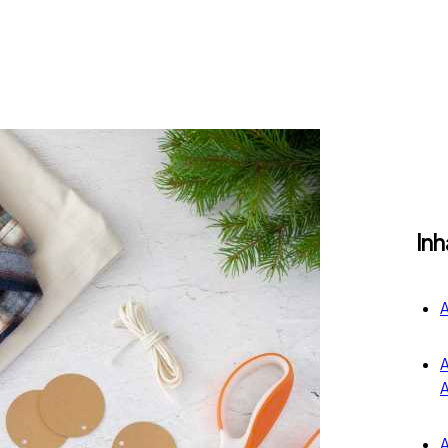
Inh
A
A
A
A