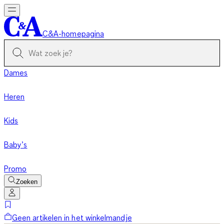
C&A-homepagina
Dames
Heren
Kids
Baby’s
Promo
Zoeken
Geen artikelen in het winkelmandje