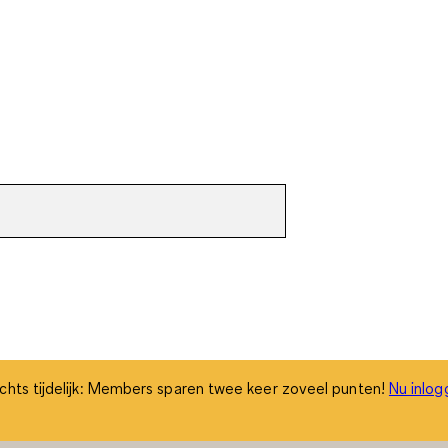
chts tijdelijk: Members sparen twee keer zoveel punten!
Nu inlog
chts tijdelijk: Members sparen twee keer zoveel punten!
Nu inlog