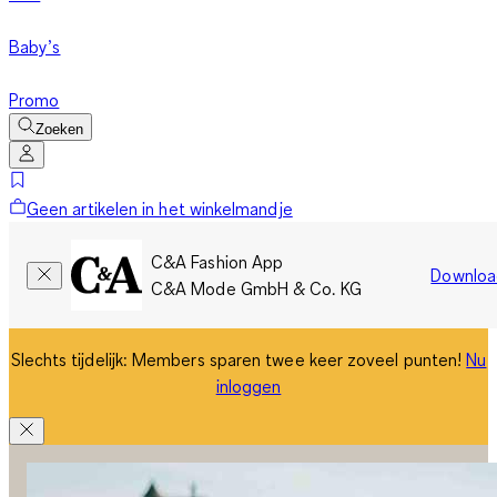
Baby’s
Promo
Zoeken
Geen artikelen in het winkelmandje
C&A Fashion App
Downloa
C&A Mode GmbH & Co. KG
Slechts tijdelijk: Members sparen twee keer zoveel punten!
Nu
inloggen