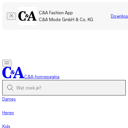
C&A Fashion App
Downloa
C&A Mode GmbH & Co. KG
Slechts tijdelijk: Members sparen twee keer zoveel punten!
Nu
inloggen
C&A-homepagina
Dames
Heren
Kids