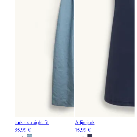
Jurk - straight fit
A-lijn-jurk
35,99 €
15,99 €