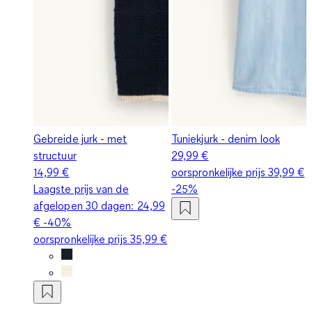
Gebreide jurk - met
Tuniekjurk - denim look
structuur
29,99 €
14,99 €
oorspronkelijke prijs
39,99 €
Laagste prijs van de
-25%
afgelopen 30 dagen:
24,99
€
-40%
oorspronkelijke prijs
35,99 €