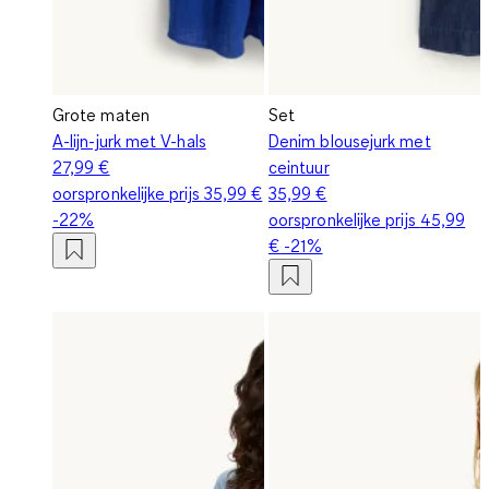
Grote maten
Set
A-lijn-jurk met V-hals
Denim blousejurk met
27,99 €
ceintuur
oorspronkelijke prijs
35,99 €
35,99 €
-22%
oorspronkelijke prijs
45,99
€
-21%