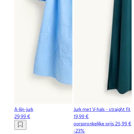
A-lijn-jurk
Jurk met V-hals - straight fit
29,99 €
19,99 €
oorspronkelijke prijs
25,99 €
-23%