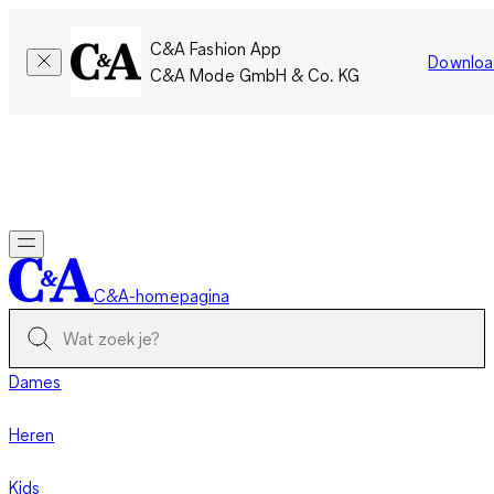
C&A Fashion App
Downloa
C&A Mode GmbH & Co. KG
Slechts tijdelijk: Members sparen twee keer zoveel punten!
Nu
inloggen
C&A-homepagina
Dames
Heren
Kids