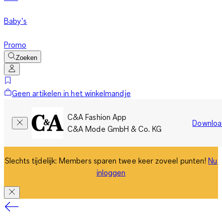
Baby’s
Promo
Zoeken
Geen artikelen in het winkelmandje
C&A Fashion App
Downloa
C&A Mode GmbH & Co. KG
Slechts tijdelijk: Members sparen twee keer zoveel punten!
Nu
inloggen