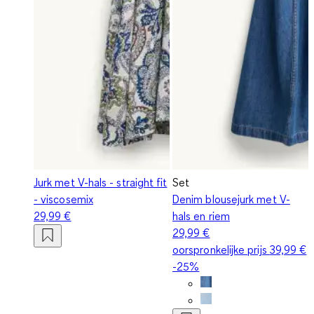
Jurk met V-hals - straight fit
Set
- viscosemix
Denim blousejurk met V-
29,99 €
hals en riem
29,99 €
oorspronkelijke prijs
39,99 €
-25%