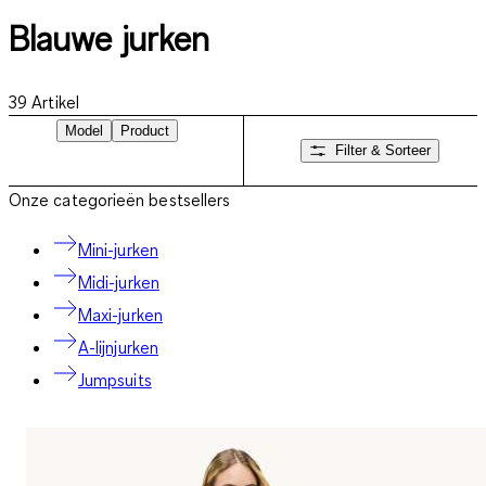
Blauwe jurken
39
Artikel
Model
Product
Filter & Sorteer
Onze categorieën bestsellers
Mini-jurken
Midi-jurken
Maxi-jurken
A-lijnjurken
Jumpsuits