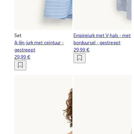
Set
Empirejurk met V-hals - met
A-lijn-jurk met ceintuur -
borduursel - gestreept
gestreept
29,99 €
29,99 €