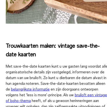
Trouwkaarten maken: vintage save-the-
date kaarten
Met
save-the-date kaarten
kunt u uw gasten lang voordat all
organisatorische details zijn vastgelegd, informeren over de
datum van uw bruiloft. Zo kunt u dierbaren
de datum alvast in
hun agenda noteren
. Save-the-date-kaarten bevatten alleen
de
belangrijkste informatie
en zijn doorgaans ontworpen
volgens het ‘less is more’-principe. Als uw
bruiloft een vintage
of boho-thema
heeft, of als u gewoon
herinneringen aan
vroeger wilt ophalen
, dan zijn zelfgemaakte uitnodigingen of