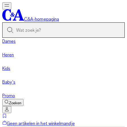
C&A-homepagina
Dames
Heren
Kids
Baby’s
Promo
Zoeken
Geen artikelen in het winkelmandje