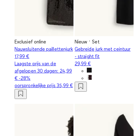
Exclusief online
Nieuw
Set
Nauwsluitende paillettenjurk
Gebreide jurk met ceintuur
17,99 €
- straight fit
Laagste prijs van de
29,99 €
afgelopen 30 dagen:
24,99
€
-28%
oorspronkelijke prijs
35,99 €