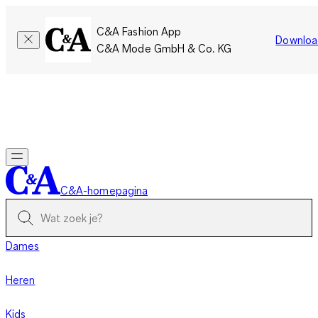
C&A Fashion App
Downloa
C&A Mode GmbH & Co. KG
Slechts tijdelijk: Members sparen twee keer zoveel punten!
Nu
inloggen
C&A-homepagina
Dames
Heren
Kids