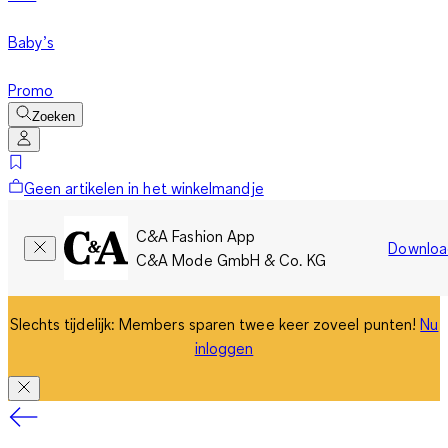
Baby’s
Promo
Zoeken
Geen artikelen in het winkelmandje
C&A Fashion App
Downloa
C&A Mode GmbH & Co. KG
Slechts tijdelijk: Members sparen twee keer zoveel punten!
Nu
inloggen