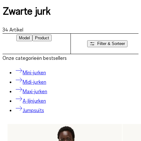
Zwarte jurk
34
Artikel
Model
Product
Filter & Sorteer
Onze categorieën bestsellers
Mini-jurken
Midi-jurken
Maxi-jurken
A-lijnjurken
Jumpsuits