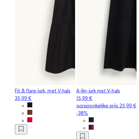
Fit & flare-jurk, met V-hals
A-lijn-jurk met V-hals
35,99 €
15,99 €
oorspronkelijke prijs
25,99 €
-38%