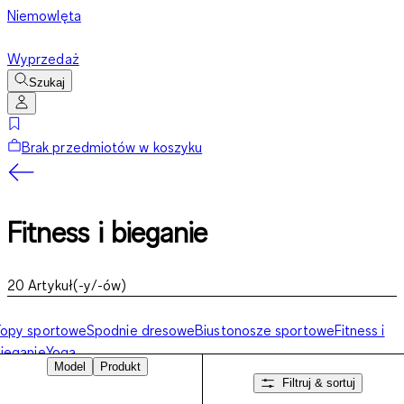
Niemowlęta
Wyprzedaż
Szukaj
Brak przedmiotów w koszyku
Fitness i bieganie
20
Artykuł(-y/-ów)
Topy sportowe
Spodnie dresowe
Biustonosze sportowe
Fitness i
ieganie
Yoga
Model
Produkt
Filtruj & sortuj