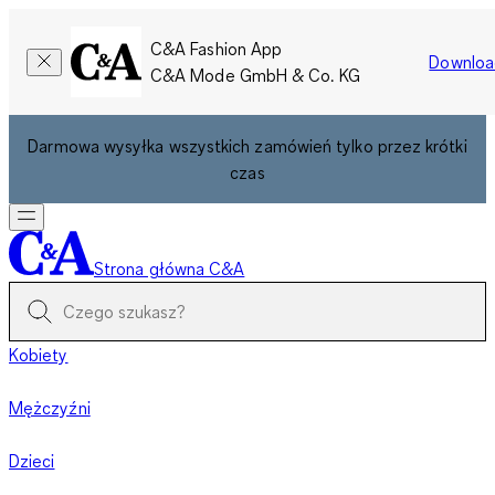
C&A Fashion App
Downloa
C&A Mode GmbH & Co. KG
Darmowa wysyłka wszystkich zamówień tylko przez krótki
czas
Strona główna C&A
Kobiety
Mężczyźni
Dzieci