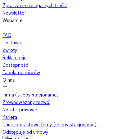
Zgłaszanie nielegalnych treści
Newsletter
Wsparcie
FAQ
Dostawa
Zwroty
Reklamacje
Dostępność
Tabela rozmiarów
O nas
Firma (sklepy stacjonarne)
Zrównoważony rozwój
Notatki prasowe
Kariera
Dane kontaktowe firmy (sklepy stacjonarne)
Odstępuję od umowy