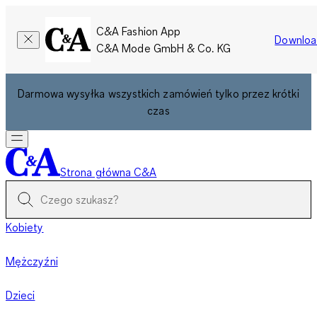
C&A Fashion App
Downloa
C&A Mode GmbH & Co. KG
Darmowa wysyłka wszystkich zamówień tylko przez krótki
czas
Strona główna C&A
Kobiety
Mężczyźni
Dzieci