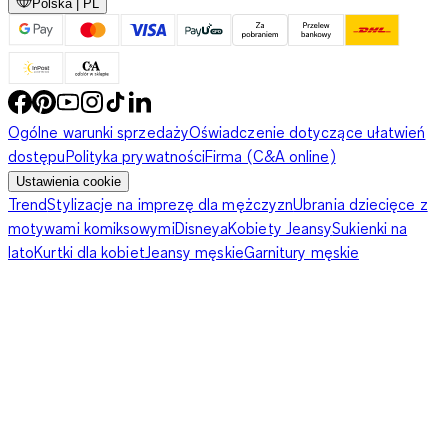
Polska | PL
Ogólne warunki sprzedaży
Oświadczenie dotyczące ułatwień
dostępu
Polityka prywatności
Firma (C&A online)
Ustawienia cookie
Trend
Stylizacje na imprezę dla mężczyzn
Ubrania dziecięce z
motywami komiksowymi
Disneya
Kobiety Jeansy
Sukienki na
lato
Kurtki dla kobiet
Jeansy męskie
Garnitury męskie