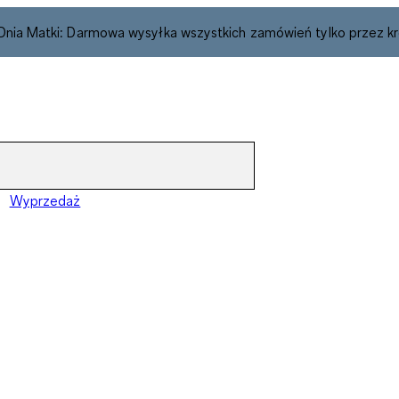
 Dnia Matki: Darmowa wysyłka wszystkich zamówień tylko przez kr
Wyprzedaż