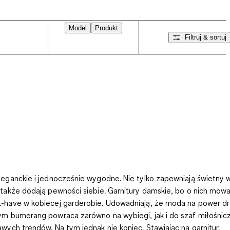
Model
Produkt
Filtruj & sortuj
leganckie i jednocześnie wygodne. Nie tylko zapewniają świetny 
 także dodają pewności siebie. Garnitury damskie, bo o nich mowa
-have w kobiecej garderobie. Udowadniają, że moda na power dr
ym bumerang powraca zarówno na wybiegi, jak i do szaf miłośnic
awych trendów. Na tym jednak nie koniec. Stawiając na garnitur,