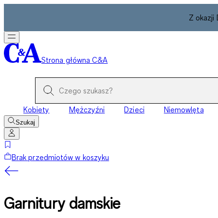
Z okazji
Strona główna C&A
Kobiety
Mężczyźni
Dzieci
Niemowlęta
Szukaj
Brak przedmiotów w koszyku
Garnitury damskie