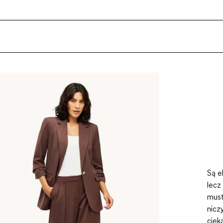
Są e
lecz
must
nicz
ciek