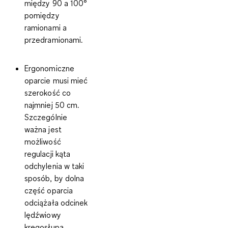
między 90 a 100°
pomiędzy
ramionami a
przedramionami.
Ergonomiczne
oparcie
musi mieć
szerokość co
najmniej 50 cm.
Szczególnie
ważna jest
możliwość
regulacji kąta
odchylenia w taki
sposób, by dolna
część oparcia
odciążała odcinek
lędźwiowy
kręgosłupa.