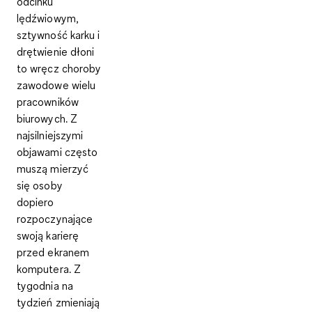
odcinku
lędźwiowym,
sztywność karku i
drętwienie dłoni
to wręcz choroby
zawodowe wielu
pracowników
biurowych. Z
najsilniejszymi
objawami często
muszą mierzyć
się osoby
dopiero
rozpoczynające
swoją karierę
przed ekranem
komputera. Z
tygodnia na
tydzień zmieniają