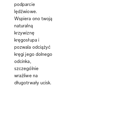
podparcie
lędźwiowe
.
Wspiera ono twoją
naturalną
krzywiznę
kręgosłupa i
pozwala odciążyć
kręgi jego dolnego
odcinka,
szczególnie
wrażliwe na
długotrwały ucisk.