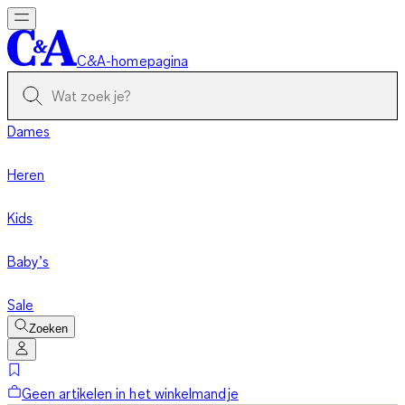
C&A-homepagina
Dames
Heren
Kids
Baby’s
Sale
Zoeken
Geen artikelen in het winkelmandje