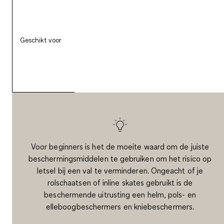
- R
- Indoor of buiten op
gladde oppervlakken
Geschikt voor
- Wendbaar rijden
- Trucs en danspasjes
Voor beginners is het de moeite waard om de juiste
beschermingsmiddelen te gebruiken om het risico op
letsel bij een val te verminderen. Ongeacht of je
rolschaatsen of inline skates gebruikt is de
beschermende uitrusting een helm, pols- en
elleboogbeschermers en kniebeschermers.