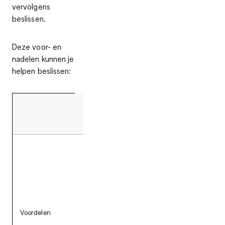
vervolgens
beslissen.
Deze voor- en
nadelen kunnen je
helpen beslissen:
Rolschaatsen
- Grote mobiliteit en
gemakkelijke controle
- H
- Hoog draagcomfort
- 
dankzij de zachte schoen
- Verkrijgbaar in
Voordelen
verschillende uitvoeringen