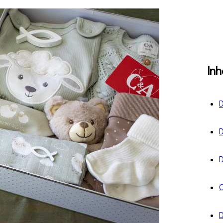
In
D
D
D
C
D