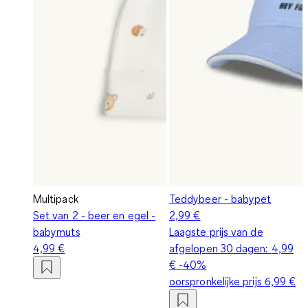
Multipack
Teddybeer - babypet
Set van 2 - beer en egel -
2,99 €
babymuts
Laagste prijs van de
4,99 €
afgelopen 30 dagen:
4,99
€
-40%
oorspronkelijke prijs
6,99 €