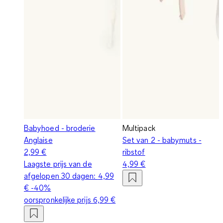
Babyhoed - broderie
Multipack
Anglaise
Set van 2 - babymuts -
2,99 €
ribstof
Laagste prijs van de
4,99 €
afgelopen 30 dagen:
4,99
€
-40%
oorspronkelijke prijs
6,99 €