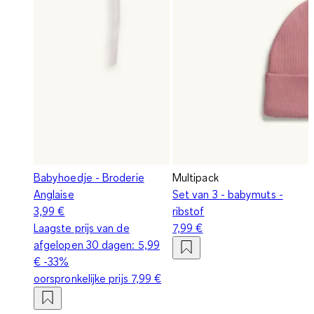
Babyhoedje - Broderie
Multipack
Anglaise
Set van 3 - babymuts -
3,99 €
ribstof
Laagste prijs van de
7,99 €
afgelopen 30 dagen:
5,99
€
-33%
oorspronkelijke prijs
7,99 €