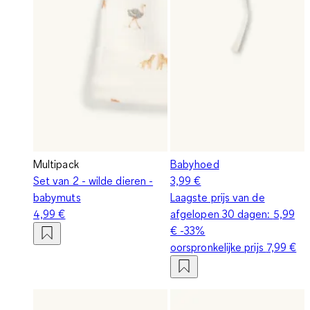
Multipack
Babyhoed
Set van 2 - wilde dieren -
3,99 €
babymuts
Laagste prijs van de
4,99 €
afgelopen 30 dagen:
5,99
€
-33%
oorspronkelijke prijs
7,99 €