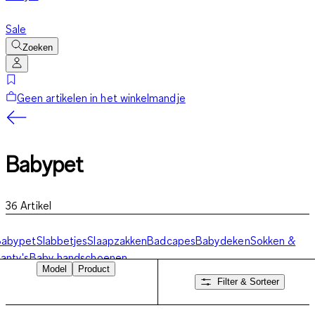
Sale
Zoeken
Geen artikelen in het winkelmandje
Babypet
36
Artikel
Babypet
Slabbetjes
Slaapzakken
Badcapes
Babydeken
Sokken &
anty's
Baby handschoenen
Model
Product
Filter & Sorteer