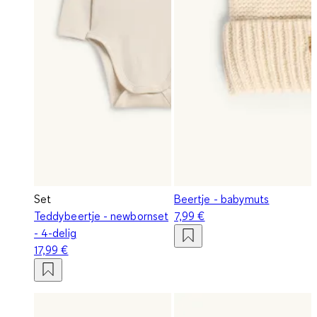
Set
Beertje - babymuts
Teddybeertje - newbornset
7,99 €
- 4-delig
17,99 €