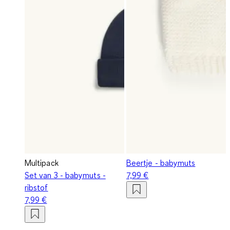
Multipack
Beertje - babymuts
Set van 3 - babymuts -
7,99 €
ribstof
7,99 €