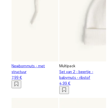
Newbornmuts - met
Multipack
structuur
Set van 2 - beertje -
7,99 €
babymuts - ribstof
4,99 €