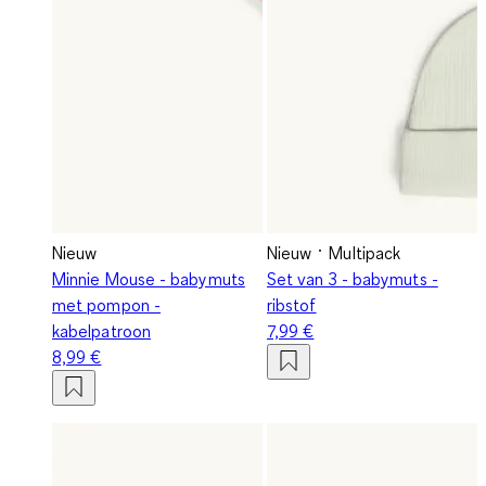
Nieuw
Nieuw
Multipack
Minnie Mouse - babymuts
Set van 3 - babymuts -
met pompon -
ribstof
kabelpatroon
7,99 €
8,99 €