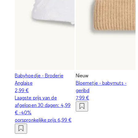
Babyhoedje - Broderie
Nieuw
Anglaise
Bloemetje - babymuts -
2,99 €
geribd
Laagste prijs van de
7,99 €
afgelopen 30 dagen:
4,99
€
-40%
oorspronkelijke prijs
6,99 €