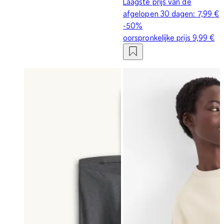
Laagste prijs van de
afgelopen 30 dagen:
7,99 €
-50%
oorspronkelijke prijs
9,99 €