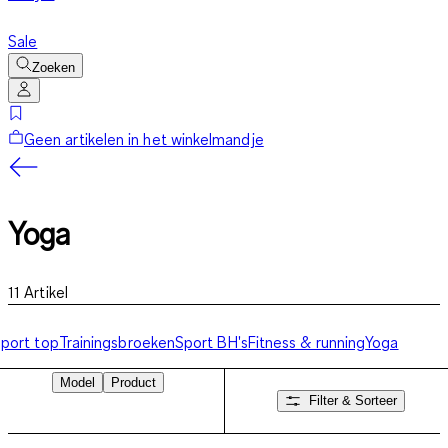
Sale
Zoeken
Geen artikelen in het winkelmandje
Yoga
11
Artikel
port top
Trainingsbroeken
Sport BH's
Fitness & running
Yoga
Model
Product
Filter & Sorteer