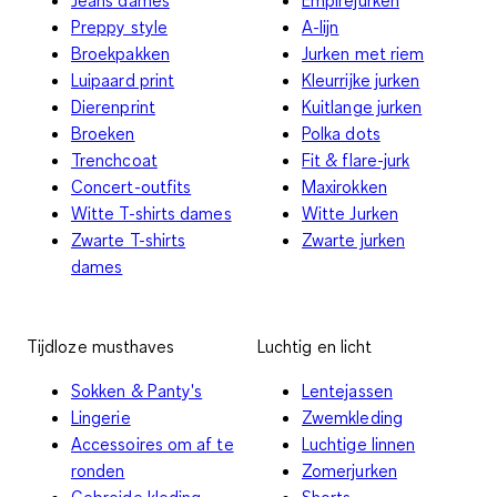
Preppy style
A-lijn
Broekpakken
Jurken met riem
Luipaard print
Kleurrijke jurken
Dierenprint
Kuitlange jurken
Broeken
Polka dots
Trenchcoat
Fit & flare-jurk
Concert-outfits
Maxirokken
Witte T-shirts dames
Witte Jurken
Zwarte T-shirts
Zwarte jurken
dames
Tijdloze musthaves
Luchtig en licht
Sokken & Panty's
Lentejassen
Lingerie
Zwemkleding
Accessoires om af te
Luchtige linnen
ronden
Zomerjurken
Gebreide kleding
Shorts