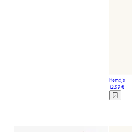
Hemdje
12,99 €