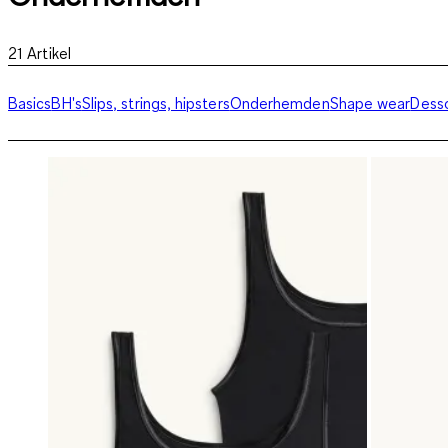
21
Artikel
Basics
BH's
Slips, strings, hipsters
Onderhemden
Shape wear
Dess