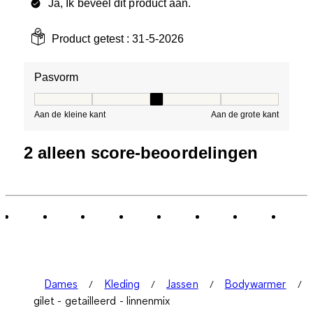
Ja, Ik beveel dit product aan.
Product getest :
31-5-2026
Pasvorm
Pasvorm, 3 van 5, waarbij 1 gelijk is aan Aan de kleine 
Aan de kleine kant
Aan de grote kant
2 alleen score-beoordelingen
Dames
Kleding
Jassen
Bodywarmer
gilet - getailleerd - linnenmix