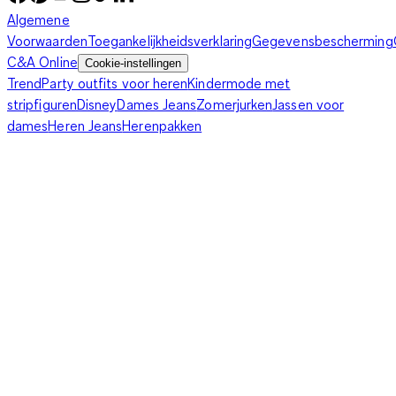
Algemene
Voorwaarden
Toegankelijkheidsverklaring
Gegevensbescherming
C&A Online
Cookie-instellingen
Trend
Party outfits voor heren
Kindermode met
stripfiguren
Disney
Dames Jeans
Zomerjurken
Jassen voor
dames
Heren Jeans
Herenpakken