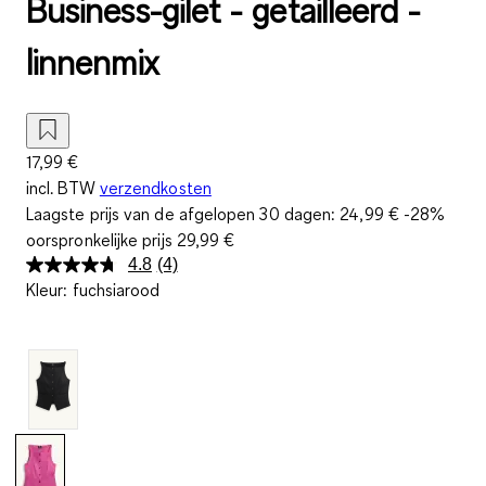
Business-gilet - getailleerd -
linnenmix
17,99 €
incl. BTW
verzendkosten
Laagste prijs van de afgelopen 30 dagen:
24,99 €
-28%
oorspronkelijke prijs
29,99 €
4.8
(4)
Lees
Kleur
:
fuchsiarood
4
beoordelingen.
Dezelfde
paginalink.