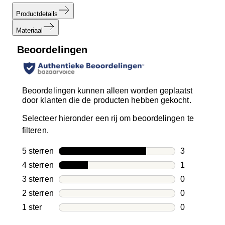
Productdetails
Materiaal
Beoordelingen
Beoordelingen kunnen alleen worden geplaatst
door klanten die de producten hebben gekocht.
Selecteer hieronder een rij om beoordelingen te
filteren.
5 sterren
sterren
3
3 beoordelin
4 sterren
sterren
1
1 beoordelin
3 sterren
sterren
0
0 beoordelin
2 sterren
sterren
0
0 beoordelin
1 ster
sterren
0
0 beoordelin