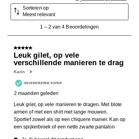
Sorteren op
Meest relevant
1
1
–
2 van 4
Beoordelingen
tot
2
van
5 van 5 sterren.
4
Leuk gilet, op vele
Beoordelingen.
verschillende manieren te drag
Karin
GEVERIFIEERDE KOPER
2 maanden geleden
Leuk gilet, op vele manieren te dragen. Met blote
armen of met een shirt met lange mouwen.
Sportief zowel als op een chiquere manier. Kan op
een spijkerbroek of een nette zwarte pantalon