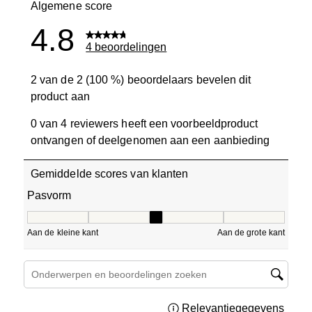
Algemene score
4.8
4 beoordelingen
2 van de 2 (100 %) beoordelaars bevelen dit
product aan
0 van 4 reviewers heeft een voorbeeldproduct
ontvangen of deelgenomen aan een aanbieding
Gemiddelde scores van klanten
Pasvorm
Pasvorm, 3 van 5, waarbij 1 gelijk is aan Aan de kleine ka
Aan de kleine kant
Aan de grote kant
Onderwerpen en beoordelingen zoeken per regio
Relevantiegegevens
Geef 