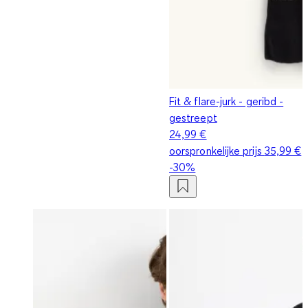
Fit & flare-jurk - geribd -
gestreept
24,99 €
oorspronkelijke prijs
35,99 €
-30%