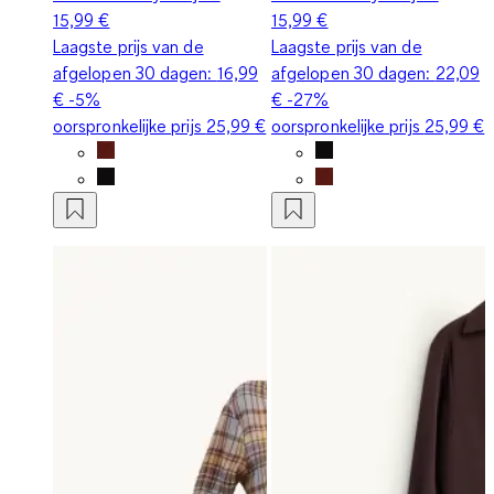
15,99 €
15,99 €
Laagste prijs van de
Laagste prijs van de
afgelopen 30 dagen:
16,99
afgelopen 30 dagen:
22,09
€
-5%
€
-27%
oorspronkelijke prijs
25,99 €
oorspronkelijke prijs
25,99 €