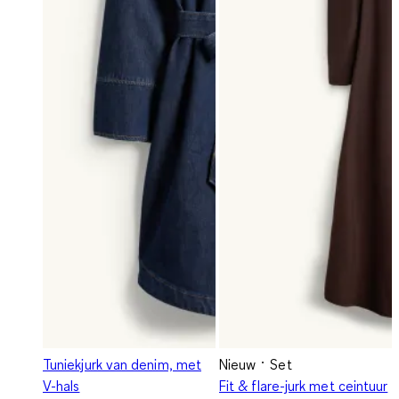
Tuniekjurk van denim, met
Nieuw
Set
V-hals
Fit & flare-jurk met ceintuur