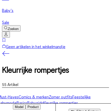
Baby’s
Sale
Zoeken
Geen artikelen in het winkelmandje
Kleurrijke rompertjes
55
Artikel
Must-Haves
Comics & merken
Zomer outfits
Feestelijke
babymode
Basics
Babygids
Kleurrijke rompertjes
Model
Product