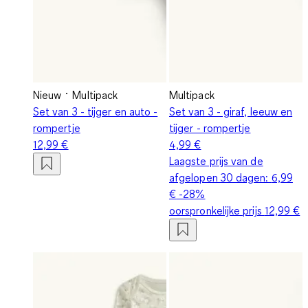
Nieuw
Multipack
Multipack
Set van 3 - tijger en auto -
Set van 3 - giraf, leeuw en
rompertje
tijger - rompertje
12,99 €
4,99 €
Laagste prijs van de
afgelopen 30 dagen:
6,99
€
-28%
oorspronkelijke prijs
12,99 €