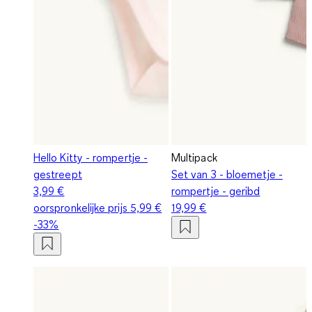
Hello Kitty - rompertje -
Multipack
gestreept
Set van 3 - bloemetje -
3,99 €
rompertje - geribd
oorspronkelijke prijs
5,99 €
19,99 €
-33%