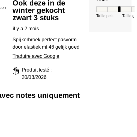
Ook deze in de
EUR
winter gekocht
Taille, 3 sur 5, où 
zwart 3 stuks
Taille petit
Taille g
il y a 2 mois
Spijkerbroek perfect pasvorm
door elastiek mt 46 gelijk goed
Traduire avec Google
Produit testé :
20/03/2026
 avec notes uniquement