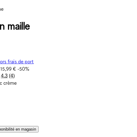
ne
n maille
ors frais de port
e
15,99 €
-50%
4.3
(4)
Lire
nc crème
4
avis.
Lien
sur
la
même
page.
sponibilité en magasin