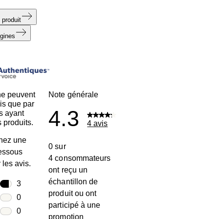
 produit
igines
ne peuvent
Note générale
is que par
4.3
s ayant
 produits.
4 avis
nez une
0 sur
dessous
4 consommateurs
r les avis.
ont reçu un
échantillon de
toiles
3
produit ou ont
3 avis avec 5 étoiles.
toiles
0
participé à une
0 avis avec 4 étoiles.
toiles
0
promotion