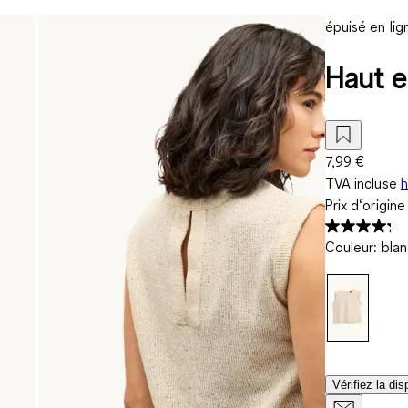
épuisé en lig
Haut e
7,99 €
TVA incluse
h
Prix d‘origin
Couleur
:
bla
Vérifiez la di