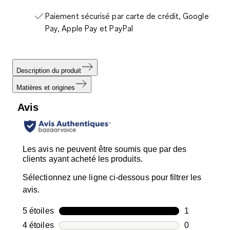
Paiement sécurisé par carte de crédit, Google
Pay, Apple Pay et PayPal
Description du produit
Matières et origines
Avis
Les avis ne peuvent être soumis que par des
clients ayant acheté les produits.
Sélectionnez une ligne ci-dessous pour filtrer les
avis.
5 étoiles
étoiles
1
1 avis avec 5
4 étoiles
étoiles
0