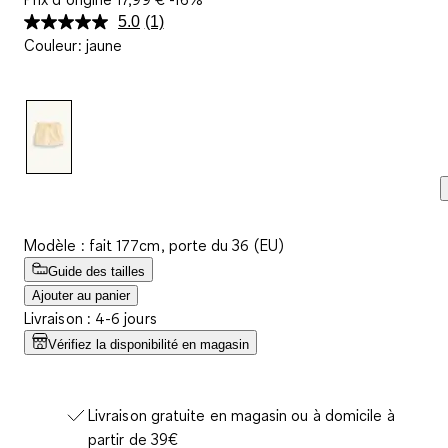
5.0
(1)
Lire
Couleur
:
jaune
1
avis.
Lien
sur
la
même
page.
Modèle : fait 177cm, porte du 36 (EU)
Guide des tailles
Ajouter au panier
Livraison : 4-6 jours
Vérifiez la disponibilité en magasin
Livraison gratuite en magasin ou à domicile à
partir de 39€