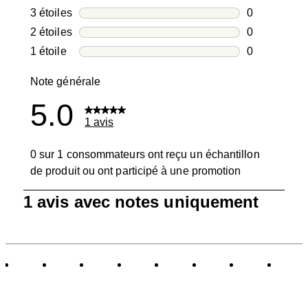
0 avis avec 4
3 étoiles
étoiles
0
0 avis avec 3
2 étoiles
étoiles
0
0 avis avec 2
1 étoile
étoiles
0
0 avis avec 1
Note générale
5.0
1 avis
0 sur 1 consommateurs ont reçu un échantillon
de produit ou ont participé à une promotion
1
1 avis avec notes uniquement
à
0
sur
1
avis.