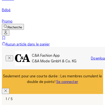
Bébé
Promo
Recherche
Aucun article dans le panier
C&A Fashion App
Downloa
C&A Mode GmbH & Co. KG
Seulement pour une courte durée : Les membres cumulent le
double de points!
Se connecter
1 / 5