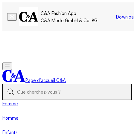
C&A Fashion App
Downloa
C&A Mode GmbH & Co. KG
Seulement pour une courte durée : Les membres cumulent le
double de points!
Se connecter
Page d’accueil C&A
Femme
Homme
Enfants