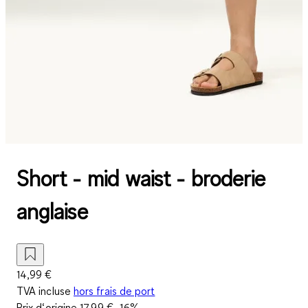
Short - mid waist - broderie
anglaise
14,99 €
TVA incluse
hors frais de port
Prix d‘origine
17,99 €
-16%