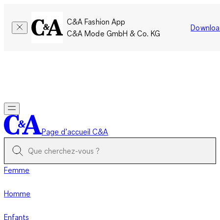
C&A Fashion App
Downloa
C&A Mode GmbH & Co. KG
Seulement pour une courte durée : Les membres cumulent le
double de points!
Se connecter
Page d’accueil C&A
Femme
Homme
Enfants