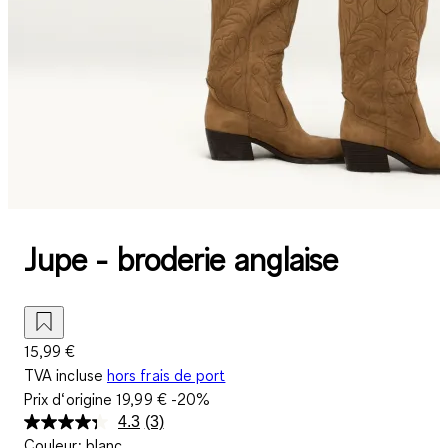
Jupe - broderie anglaise
15,99 €
TVA incluse
hors frais de port
Prix d‘origine
19,99 €
-20%
4.3
(3)
Lire
Couleur
:
blanc
3