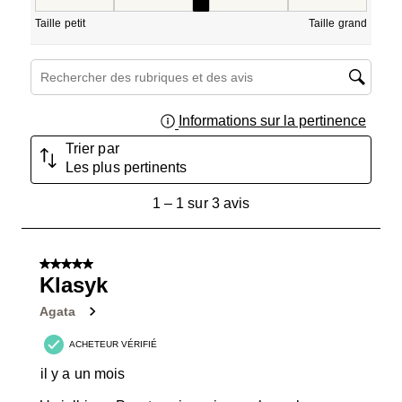
Taille, 3 sur 5, où 1 est égal à Taille petit et 5 est égal à T
Taille petit
Taille grand
Zone de recherche de sujet et d'avis
Informations sur la pertinence
Affich
Trier par
Les plus pertinents
1
1
–
1 sur 3
avis
à
1
sur
5 sur 5 étoiles.
3
Klasyk
avis.
Agata
ACHETEUR VÉRIFIÉ
il y a un mois