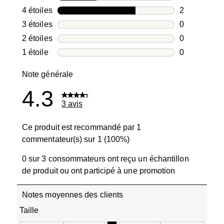
1 avis avec 5
4 étoiles
étoiles
2
2 avis avec 4
3 étoiles
étoiles
0
0 avis avec 3
2 étoiles
étoiles
0
0 avis avec 2
1 étoile
étoiles
0
0 avis avec 1
Note générale
4.3
3 avis
Ce produit est recommandé par 1
commentateur(s) sur 1 (100%)
0 sur 3 consommateurs ont reçu un échantillon
de produit ou ont participé à une promotion
Notes moyennes des clients
Taille