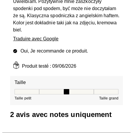
Uwielbiam. Pozytywnie mnie zaszkoczyły
spodenki pod spodem, być może nie doczytałam
że są. Klasyczna spodniczka z angielskim haftem.
Kolor jest dokładnie taki jak na zdjęciu, kremowa
biel.
Traduire avec Google
Oui, Je recommande ce produit.
Produit testé :
09/06/2026
Taille
Taille, 3 sur 5, où 1 est égal à Taille petit et 5 est égal à
Taille petit
Taille grand
2 avis avec notes uniquement