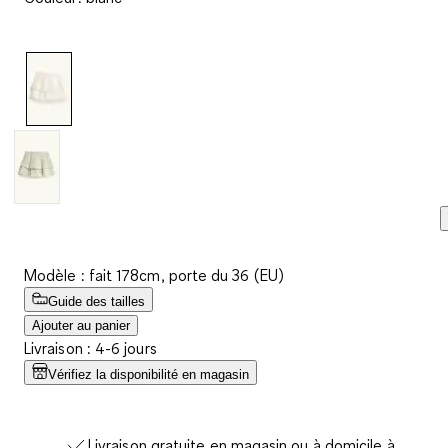
avis.
Lien
sur
la
même
page.
Modèle : fait 178cm, porte du 36 (EU)
Guide des tailles
Ajouter au panier
Livraison : 4-6 jours
Vérifiez la disponibilité en magasin
Livraison gratuite en magasin ou à domicile à