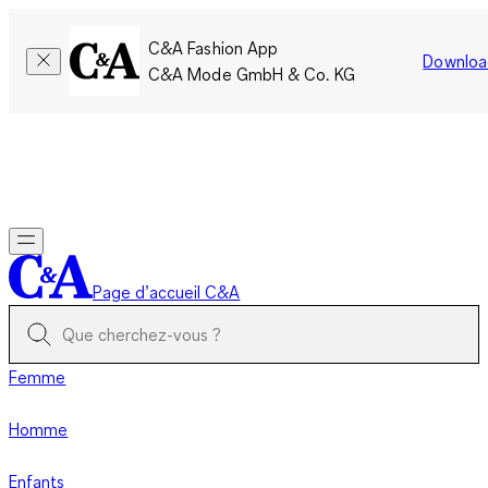
C&A Fashion App
Downloa
C&A Mode GmbH & Co. KG
Seulement pour une courte durée : Les membres cumulent le
double de points!
Se connecter
Page d’accueil C&A
Femme
Homme
Enfants