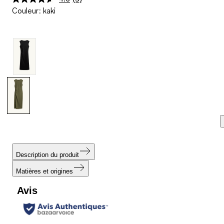
Lire
Couleur
:
kaki
5
avis.
Lien
sur
la
même
page.
Description du produit
Matières et origines
Avis