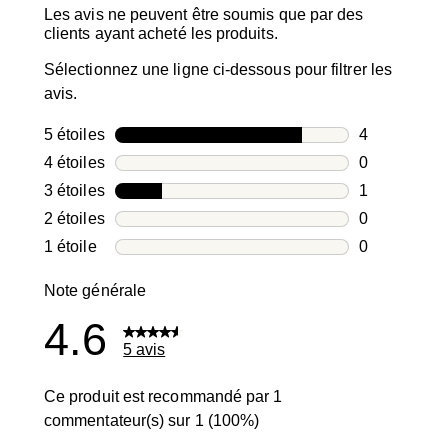
Les avis ne peuvent être soumis que par des
clients ayant acheté les produits.
Sélectionnez une ligne ci-dessous pour filtrer les
avis.
5 étoiles
étoiles
4
4 avis avec 5
4 étoiles
étoiles
0
0 avis avec 4
3 étoiles
étoiles
1
1 avis avec 3
2 étoiles
étoiles
0
0 avis avec 2
1 étoile
étoiles
0
0 avis avec 1
Note générale
4.6
5 avis
Ce produit est recommandé par 1
commentateur(s) sur 1 (100%)