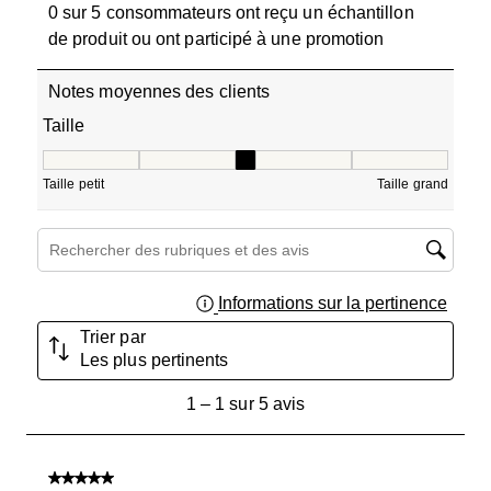
0 sur 5 consommateurs ont reçu un échantillon
de produit ou ont participé à une promotion
Notes moyennes des clients
Taille
Taille, 3 sur 5, où 1 est égal à Taille petit et 5 est égal à T
Taille petit
Taille grand
Zone de recherche de sujet et d'avis
Informations sur la pertinence
Affich
Trier par
Les plus pertinents
1
1
–
1 sur 5
avis
à
1
sur
5 sur 5 étoiles.