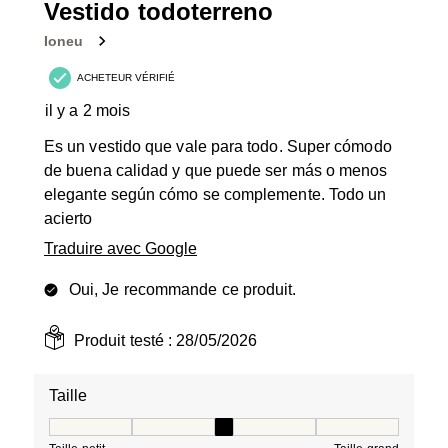
5
Vestido todoterreno
avis.
Ioneu
ACHETEUR VÉRIFIÉ
il y a 2 mois
Es un vestido que vale para todo. Super cómodo
de buena calidad y que puede ser más o menos
elegante según cómo se complemente. Todo un
acierto
Traduire avec Google
Oui, Je recommande ce produit.
Produit testé :
28/05/2026
Taille
Taille, 3 sur 5, où 1 est égal à Taille petit et 5 est égal à