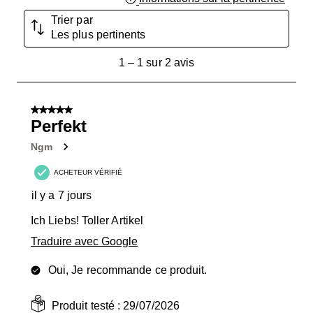
Trier par
Les plus pertinents
1
1
–
1 sur 2
avis
à
1
sur
5 sur 5 étoiles.
2
Perfekt
avis.
Ngm
ACHETEUR VÉRIFIÉ
il y a 7 jours
Ich Liebs! Toller Artikel
Traduire avec Google
Oui, Je recommande ce produit.
Produit testé :
29/07/2026