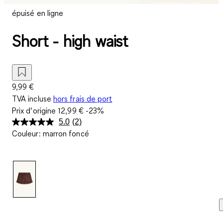
épuisé en ligne
Short - high waist
9,99 €
TVA incluse
hors frais de port
Prix d‘origine
12,99 €
-23%
5.0
(2)
Lire
Couleur
:
marron foncé
2
avis.
Lien
sur
la
même
page.