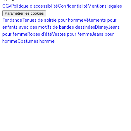
CGV
Politique d’accessibilité
Confidentialité
Mentions légales
Paramétrer les cookies
Tendance
Tenues de soirée pour homme
Vêtements pour
enfants avec des motifs de bandes dessinées
Disney
Jeans
pour femme
Robes d'été
Vestes pour femme
Jeans pour
homme
Costumes homme