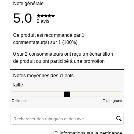
Note générale
5.0
2 avis
Ce produit est recommandé par 1
commentateur(s) sur 1 (100%)
0 sur 2 consommateurs ont reçu un échantillon
de produit ou ont participé à une promotion
Notes moyennes des clients
Taille
Taille, 3 sur 5, où 1 est égal à Taille petit et 5 est égal à T
Taille petit
Taille grand
Zone de recherche de sujet et d'avis
Informations sur la pertinence
Affich