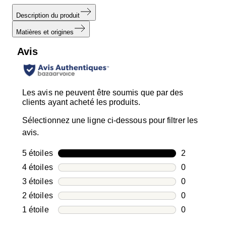
Description du produit
Matières et origines
Avis
Les avis ne peuvent être soumis que par des
clients ayant acheté les produits.
Sélectionnez une ligne ci-dessous pour filtrer les
avis.
5 étoiles
étoiles
2
2 avis avec 5
4 étoiles
étoiles
0
0 avis avec 4
3 étoiles
étoiles
0
0 avis avec 3
2 étoiles
étoiles
0
0 avis avec 2
1 étoile
étoiles
0
0 avis avec 1