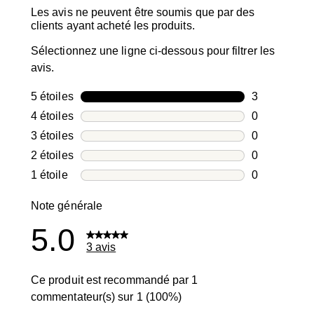
Les avis ne peuvent être soumis que par des
clients ayant acheté les produits.
Sélectionnez une ligne ci-dessous pour filtrer les
avis.
5 étoiles
étoiles
3
3 avis avec 5
4 étoiles
étoiles
0
0 avis avec 4
3 étoiles
étoiles
0
0 avis avec 3
2 étoiles
étoiles
0
0 avis avec 2
1 étoile
étoiles
0
0 avis avec 1
Note générale
5.0
3 avis
Ce produit est recommandé par 1
commentateur(s) sur 1 (100%)