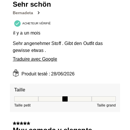
3
Sehr schön
avis.
Bernadeta
ACHETEUR VÉRIFIÉ
il y a un mois
Sehr angenehmer Stoff . Gibt den Outfit das
gewisse etwas .
Traduire avec Google
Produit testé :
28/06/2026
Taille
Taille, 3 sur 5, où 1 est égal à Taille petit et 5 est égal à
Taille petit
Taille grand
5 sur 5 étoiles.