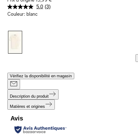
5.0
(3)
Lire
Couleur
:
blanc
3
avis.
Lien
sur
la
même
page.
Vérifiez la disponibilité en magasin
Description du produit
Matières et origines
Avis