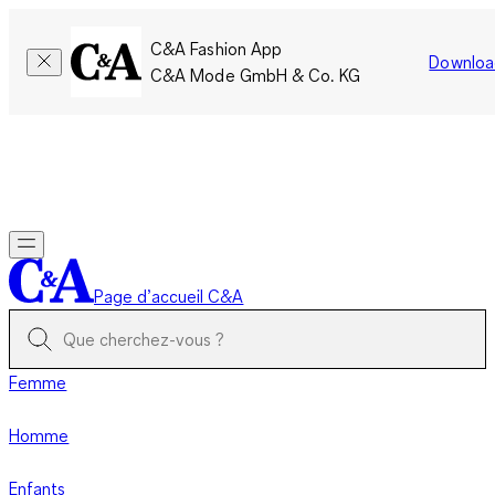
C&A Fashion App
Downloa
C&A Mode GmbH & Co. KG
Seulement pour une courte durée : Les membres cumulent le
double de points!
Se connecter
Page d’accueil C&A
Femme
Homme
Enfants