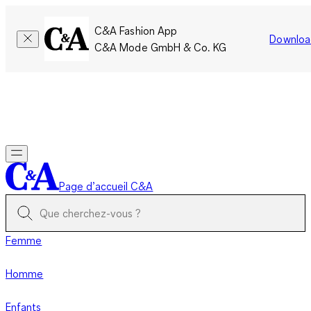
C&A Fashion App
Downloa
C&A Mode GmbH & Co. KG
Seulement pour une courte durée : Les membres cumulent le
double de points!
Se connecter
Page d’accueil C&A
Femme
Homme
Enfants