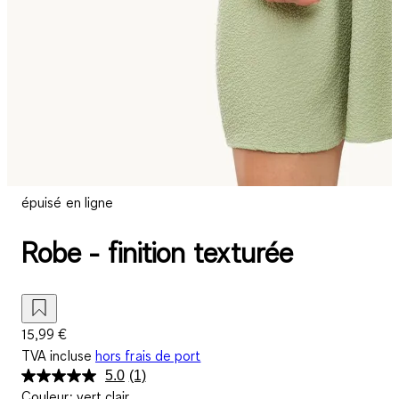
épuisé en ligne
Robe - finition texturée
15,99 €
TVA incluse
hors frais de port
5.0
(1)
Lire
Couleur
:
vert clair
1