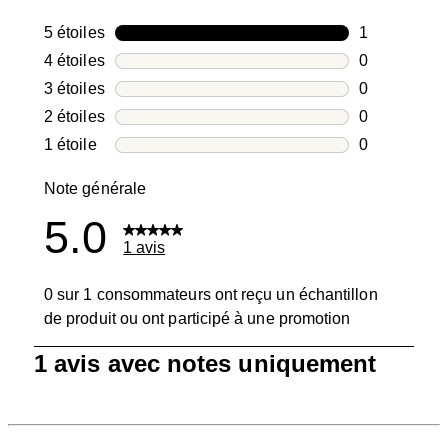
5 étoiles
étoiles
1
1 avis avec 5
4 étoiles
étoiles
0
0 avis avec 4
3 étoiles
étoiles
0
0 avis avec 3
2 étoiles
étoiles
0
0 avis avec 2
1 étoile
étoiles
0
0 avis avec 1
Note générale
5.0
1 avis
0 sur 1 consommateurs ont reçu un échantillon
de produit ou ont participé à une promotion
1
1 avis avec notes uniquement
à
0
sur