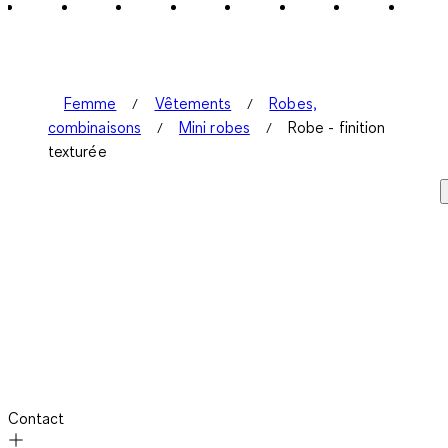
1
avis.
Femme
Vêtements
Robes,
combinaisons
Mini robes
Robe - finition
texturée
Contact