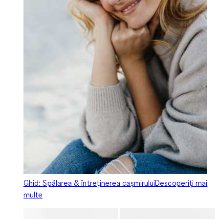
Ghid: Spă­la­rea & în­tre­ți­ne­rea caș­mi­ru­lui
Descoperiți mai
multe