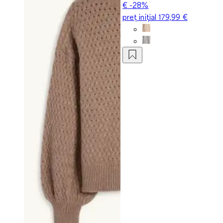
€
-28%
preț inițial
179,99 €