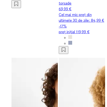
torsade
69,99 €
Cel mai mic preț din
ultimele 30 de zile:
84,99 €
-17%
preț inițial
119,99 €