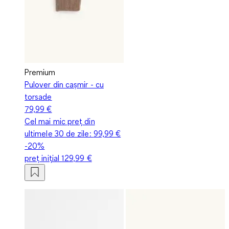
Premium
Pulover din cașmir - cu
torsade
79,99 €
Cel mai mic preț din
ultimele 30 de zile:
99,99 €
-20%
preț inițial
129,99 €