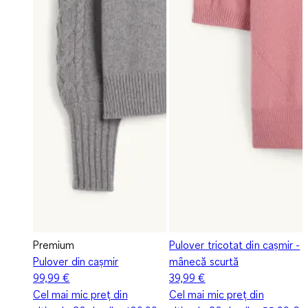
Premium
Pulover tricotat din cașmir -
Pulover din cașmir
mânecă scurtă
99,99 €
39,99 €
Cel mai mic preț din
Cel mai mic preț din