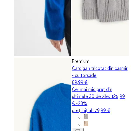
Premium
Cardigan tricotat din cașmir
- cu torsade
89,99 €
Cel mai mic preț din
ultimele 30 de zile:
125,99
€
-28%
preț inițial
179,99 €