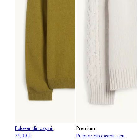
Pulover din cașmir
Premium
79,99 €
Pulover din cașmir - cu