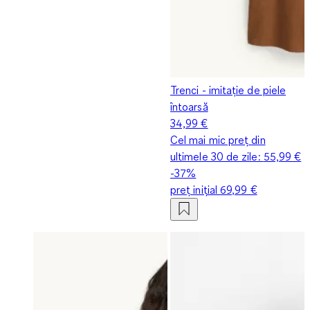
Trenci - imitație de piele
întoarsă
34,99 €
Cel mai mic preț din
ultimele 30 de zile:
55,99 €
-37%
preț inițial
69,99 €