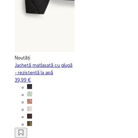
Noutăți
Jachetă matlasată cu glugă
- rezistentă la apă
39,99 €