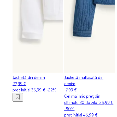
Jachetă din denim
Jachetă matlasată din
27,99 €
denim
preț inițial
35,99 €
-22%
17,99 €
Cel mai mic preț din
ultimele 30 de zile:
35,99 €
-50%
preț inițial
45,99 €