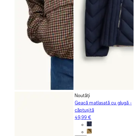
Noutăți
Geacă matlasată cu glugă -
căptușită
49,99 €