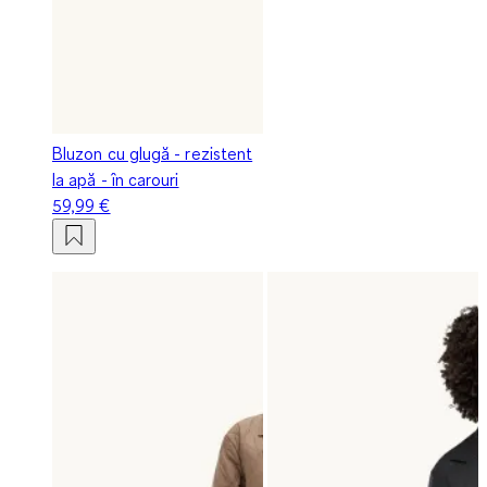
Bluzon cu glugă - rezistent
la apă - în carouri
59,99 €