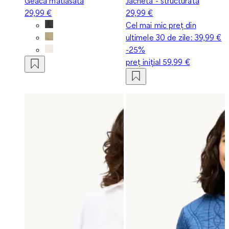
Geacă matlasată
Jachetă - structurată
29,99 €
29,99 €
Cel mai mic preț din
ultimele 30 de zile:
39,99 €
-25%
preț inițial
59,99 €