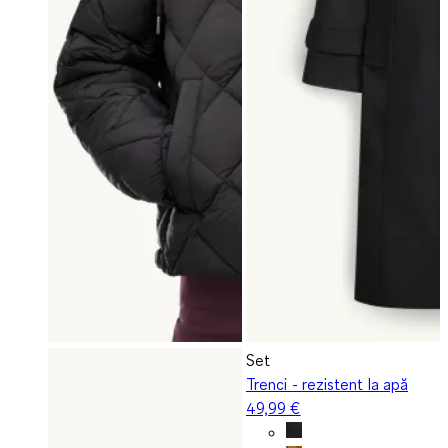
Set
Trenci - rezistent la apă
49,99 €