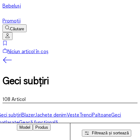
Bebeluși
Promoții
Căutare
Niciun articol în coș
Geci subțiri
108
Articol
eci subțiri
Blazer
Jachete denim
Veste
Trenci
Paltoane
Geci
atlasate
Geacă funcțională
Model
Produs
Filtrează și sortează