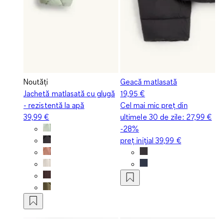
Noutăți
Geacă matlasată
Jachetă matlasată cu glugă
19,95 €
- rezistentă la apă
Cel mai mic preț din
39,99 €
ultimele 30 de zile:
27,99 €
-28%
preț inițial
39,99 €