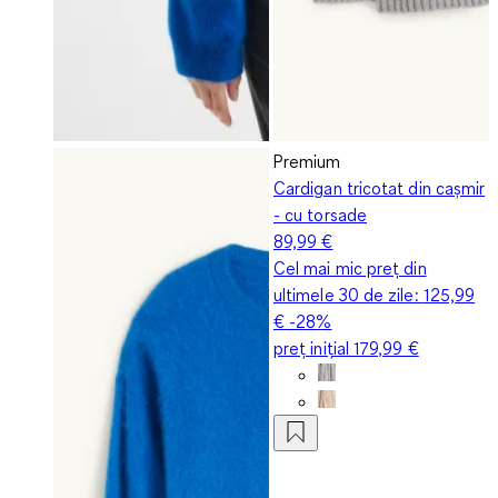
Premium
Cardigan tricotat din cașmir
- cu torsade
89,99 €
Cel mai mic preț din
ultimele 30 de zile:
125,99
€
-28%
preț inițial
179,99 €