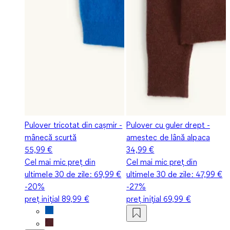
Pulover tricotat din cașmir -
Pulover cu guler drept -
mânecă scurtă
amestec de lână alpaca
55,99 €
34,99 €
Cel mai mic preț din
Cel mai mic preț din
ultimele 30 de zile:
69,99 €
ultimele 30 de zile:
47,99 €
-20%
-27%
preț inițial
89,99 €
preț inițial
69,99 €