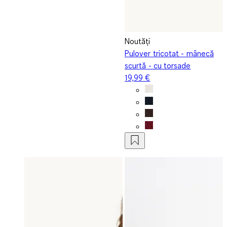
Noutăți
Pulover tricotat - mânecă
scurtă - cu torsade
19,99 €