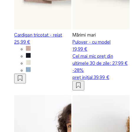
Cardigan tricotat - reiat
Mărimi mari
25,99 €
Pulover - cu model
19,99 €
Cel mai mic preț din
ultimele 30 de zile:
27,99 €
-28%
preț inițial
39,99 €