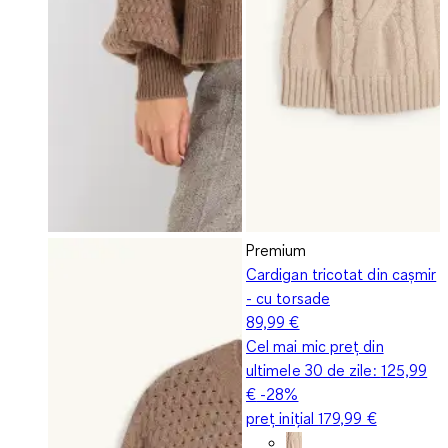
Premium
Cardigan tricotat din cașmir
- cu torsade
89,99 €
Cel mai mic preț din
ultimele 30 de zile:
125,99
€
-28%
preț inițial
179,99 €