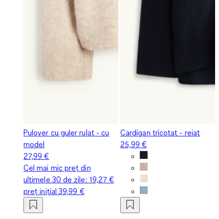
Pulover cu guler rulat - cu
Cardigan tricotat - reiat
model
25,99 €
27,99 €
Cel mai mic preț din
ultimele 30 de zile:
19,27 €
preț inițial
39,99 €