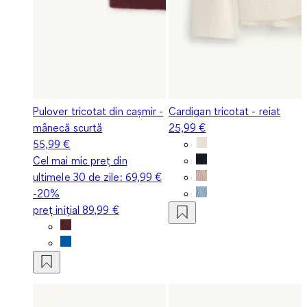
Pulover tricotat din cașmir -
Cardigan tricotat - reiat
mânecă scurtă
25,99 €
55,99 €
Cel mai mic preț din
ultimele 30 de zile:
69,99 €
-20%
preț inițial
89,99 €