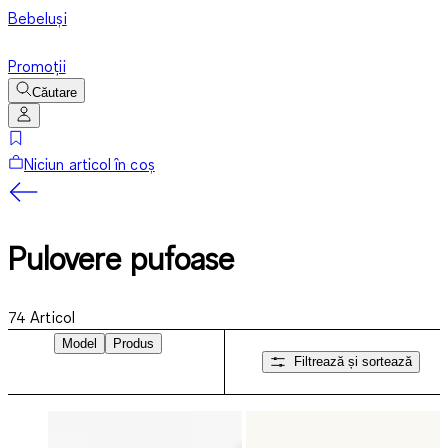
Bebeluși
Promoții
Căutare
Niciun articol în coș
Pulovere pufoase
74
Articol
Model
Produs
Filtrează și sortează