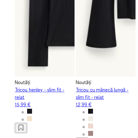
Noutăți
Noutăți
Tricou henley - slim fit -
Tricou cu mânecă lungă -
reiat
slim fit - reiat
15,99 €
12,99 €