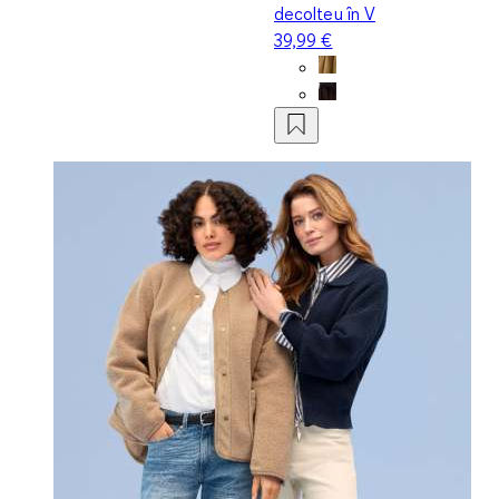
decolteu în V
39,99 €