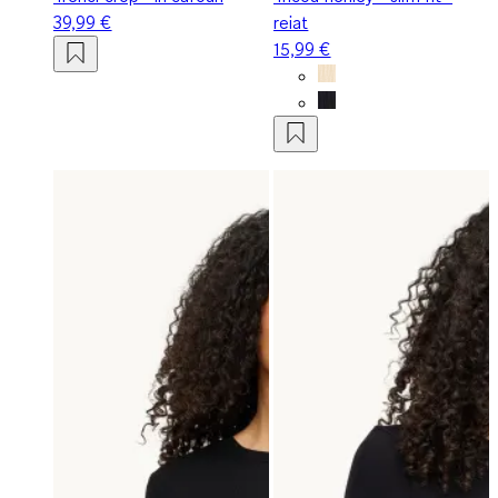
39,99 €
reiat
15,99 €