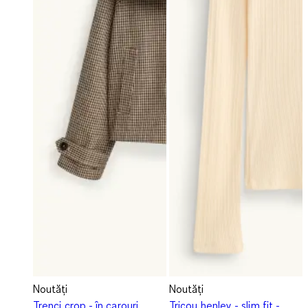
Noutăți
Noutăți
Trenci crop - în carouri
Tricou henley - slim fit -