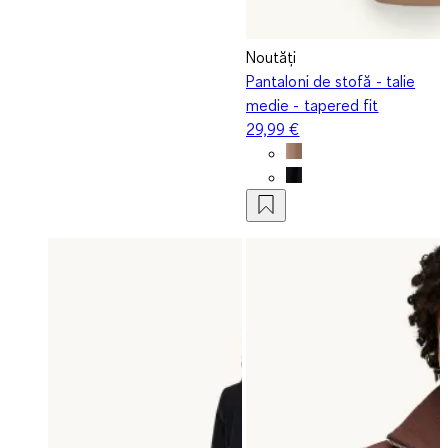
Noutăți
Pantaloni de stofă - talie
medie - tapered fit
29,99 €