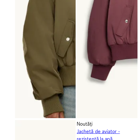
Noutăți
Jachetă de aviator -
rezistentă la apă