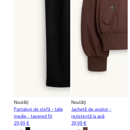
Noutăți
Noutăți
Pantaloni de stofă - talie
Jachetă de aviator -
medie - tapered fit
rezistentă la apă
29,99 €
39,99 €