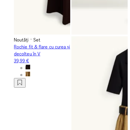
Noutăți
Set
Rochie fit & flare cu curea și
decolteu în V
39,99 €