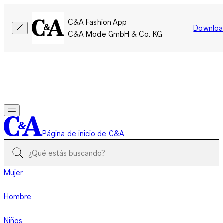
C&A Fashion App
Downloa
C&A Mode GmbH & Co. KG
Por tiempo limitado: Los miembros acumulan el doble de
puntos!
Iniciar sesión
Página de inicio de C&A
Mujer
Hombre
Niños