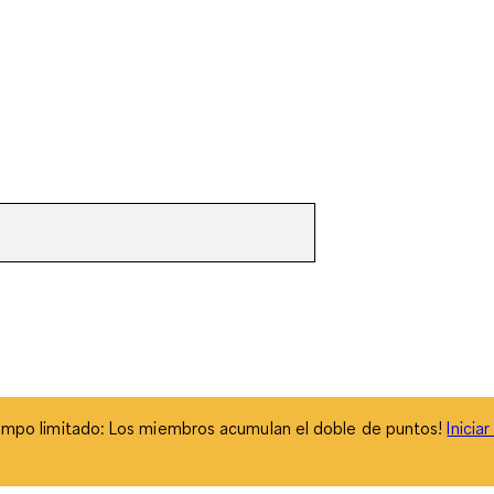
empo limitado: Los miembros acumulan el doble de puntos!
Inicia
empo limitado: Los miembros acumulan el doble de puntos!
Inicia