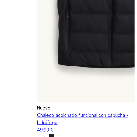
Nuevo
Chaleco acolchado funcional con capucha -
hidrófugo
49,99 €