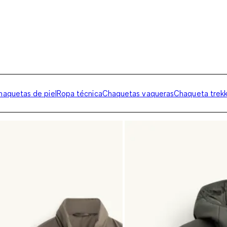
haquetas de piel
Ropa técnica
Chaquetas vaqueras
Chaqueta trekk