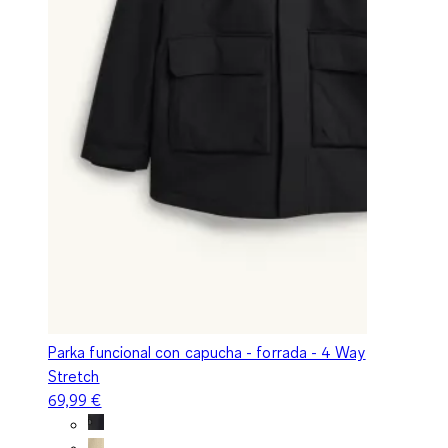
Parka funcional con capucha - forrada - 4 Way
Stretch
69,99 €