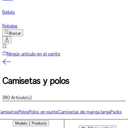
Bebés
Rebajas
Buscar
Ningún artículo en el carrito
Camisetas y polos
380
Artículo(s)
Camisetas
Polos
Polos en punto
Camisetas de manga larga
Packs
Modelo
Producto