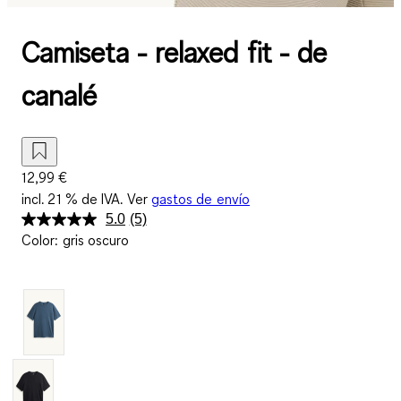
Camiseta - relaxed fit - de
canalé
12,99 €
incl. 21 % de IVA. Ver
gastos de envío
5.0
(5)
Lea
Color
:
gris oscuro
5
reseñas.
Enlace
en
la
misma
página.