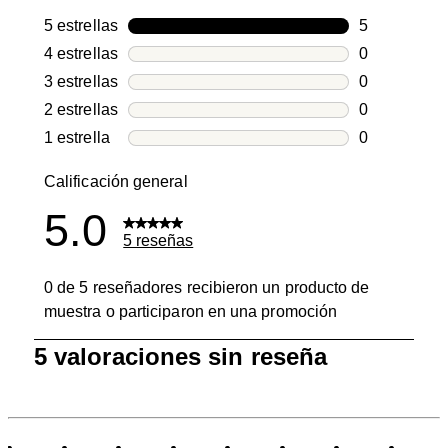
5 estrellas
estrellas
5
5 reseñas co
4 estrellas
estrellas
0
0 reseñas co
3 estrellas
estrellas
0
0 reseñas co
2 estrellas
estrellas
0
0 reseñas co
1 estrella
estrellas
0
0 reseñas co
Calificación general
5.0
5 reseñas
0 de 5 reseñadores recibieron un producto de
muestra o participaron en una promoción
1
5 valoraciones sin reseña
a
0
de