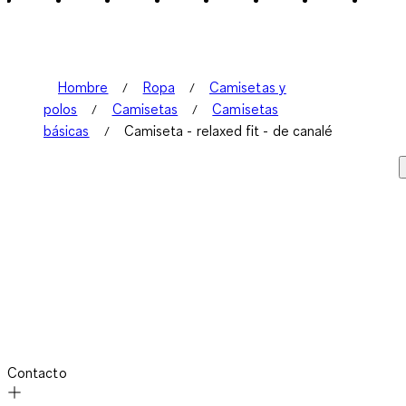
5
Reseñas.
Hombre
Ropa
Camisetas y
polos
Camisetas
Camisetas
básicas
Camiseta - relaxed fit - de canalé
Contacto