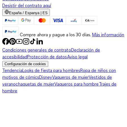
Desistir del contrato aquí
España / Espanya | ES
Compre ahora y pague a los 30 días.
Más información
Condiciones generales de contrato
Declaración de
accesibilidad
Protección de datos
Aviso legal
Configuración de cookies
Tendencia
Looks de fiesta para hombres
Ropa de niños con
motivos de cómics
Disney
Vaqueros de mujer
Vestidos de
verano
chaquetas de mujer
Vaqueros para hombre
Trajes de
hombre