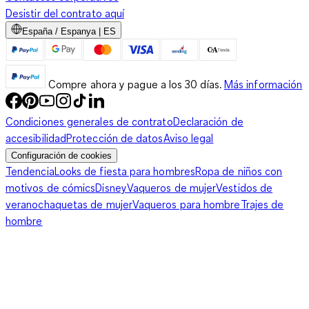
Desistir del contrato aquí
España / Espanya | ES
Compre ahora y pague a los 30 días.
Más información
Condiciones generales de contrato
Declaración de
accesibilidad
Protección de datos
Aviso legal
Configuración de cookies
Tendencia
Looks de fiesta para hombres
Ropa de niños con
motivos de cómics
Disney
Vaqueros de mujer
Vestidos de
verano
chaquetas de mujer
Vaqueros para hombre
Trajes de
hombre