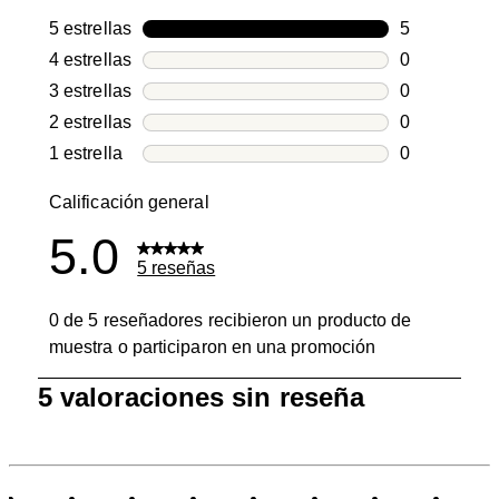
5 estrellas
estrellas
5
5 reseñas co
4 estrellas
estrellas
0
0 reseñas co
3 estrellas
estrellas
0
0 reseñas co
2 estrellas
estrellas
0
0 reseñas co
1 estrella
estrellas
0
0 reseñas co
Calificación general
5.0
5 reseñas
0 de 5 reseñadores recibieron un producto de
muestra o participaron en una promoción
1
5 valoraciones sin reseña
a
0
de