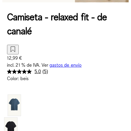
Camiseta - relaxed fit - de
canalé
12,99 €
incl. 21 % de IVA. Ver
gastos de envío
5.0
(5)
Lea
Color
:
beis
5
reseñas.
Enlace
en
la
misma
página.