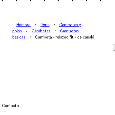
5
Reseñas.
Hombre
Ropa
Camisetas y
polos
Camisetas
Camisetas
básicas
Camiseta - relaxed fit - de canalé
Contacto