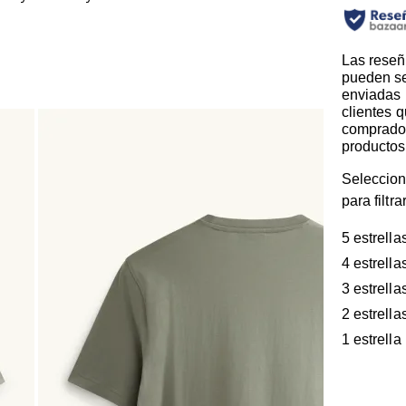
Las reseñ
pueden s
enviadas 
clientes 
comprado
productos
Seleccion
para filtr
5 estrella
4 estrella
3 estrella
2 estrella
1 estrella