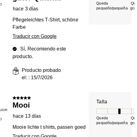
Queda
Qu
O
hace 3 días
pequeño/pequeña
gra
Pflegeleichtes T-Shirt, schöne
Farbe
Traducir con Google
Sí, Recomiendo este
producto.
Producto probado
el: :
15/7/2026
5 de 5 estrellas.
Talla
Mooi
ADOR
Talla, 3 de 5, do
hace 13 días
Queda
Qu
O
pequeño/pequeña
gra
Mooie lichte t shirts, passen goed
Traducir con Google