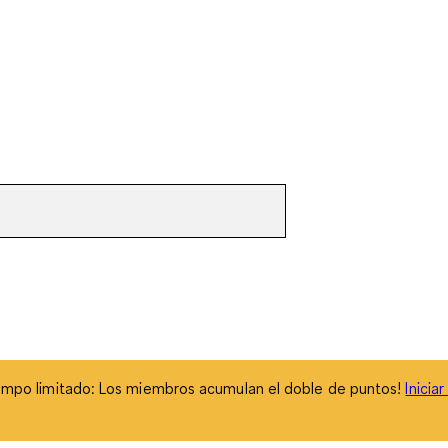
empo limitado: Los miembros acumulan el doble de puntos!
Inicia
empo limitado: Los miembros acumulan el doble de puntos!
Inicia