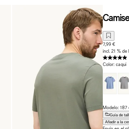
Camiset
7,99 €
incl. 21 % de 
Color
:
caqui
Modelo: 187 c
Guía de tal
Añadir a la ce
Envío en el p