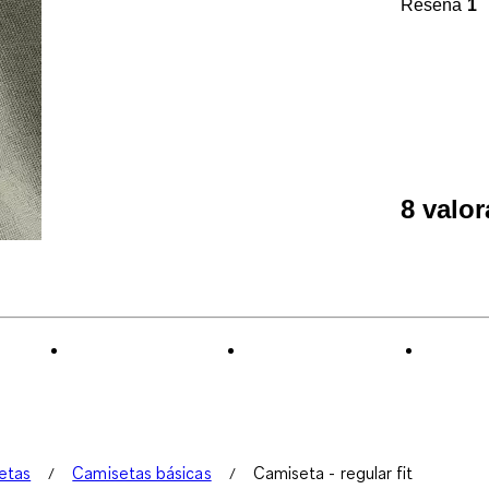
Reseña
1
8 valo
etas
Camisetas básicas
Camiseta - regular fit