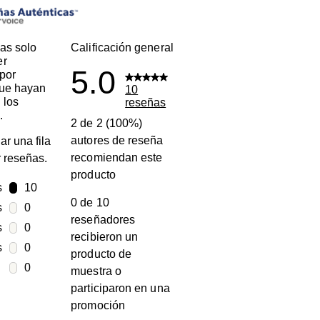
as solo
Calificación general
er
5.0
por
que hayan
10
 los
reseñas
.
2 de 2 (100%)
autores de reseña
ar una fila
recomiendan este
ar reseñas.
producto
s
estrellas
10
0 de 10
10 reseñas con 5 estrellas.
s
estrellas
0
reseñadores
0 reseñas con 4 estrellas.
s
estrellas
0
recibieron un
0 reseñas con 3 estrellas.
s
estrellas
0
producto de
0 reseñas con 2 estrellas.
estrellas
0
muestra o
0 reseñas con 1 estrella.
participaron en una
promoción