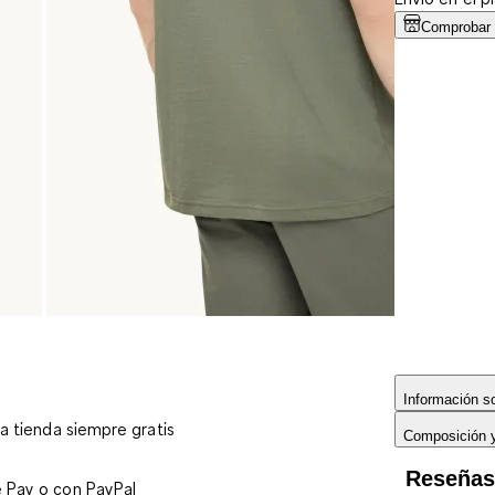
Comprobar d
Información so
 a tienda siempre gratis
Composición 
Reseña
e Pay o con PayPal