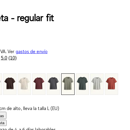
a - regular fit
IVA. Ver
gastos de envío
5.0
(10)
Lea
10
reseñas.
Enlace
en
la
misma
página.
m de alto, lleva la talla L (EU)
las
sta
lazo de 4 a 6 días laborables.