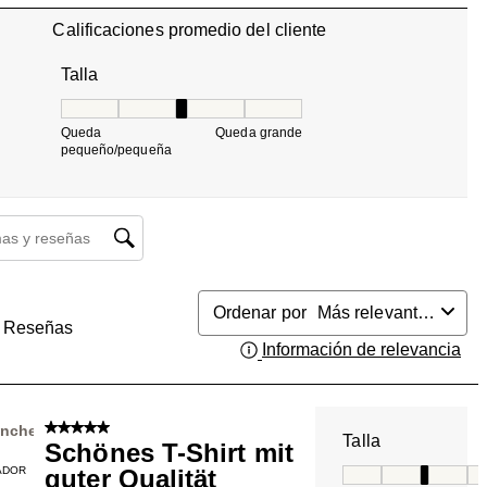
Calificaciones promedio del cliente
Talla
Talla, 3 de 5, donde 1 es igual a Queda pequeño/pequ
Queda
Queda grande
pequeño/pequeña
búsqueda de temas y reseñas
Ordenar por
Más relevantes
Reseñas
Información de relevancia
Mue
5 de 5 estrellas.
nnchen
Talla
Schönes T-Shirt mit
ADOR
guter Qualität
Talla, 3 de 5, do