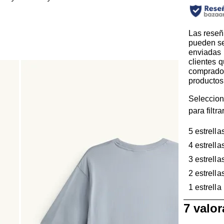
Las reseñ
pueden s
enviadas 
clientes 
comprado
productos
Seleccion
para filtr
5 estrella
4 estrella
3 estrella
2 estrella
1 estrella
1
7 valo
a