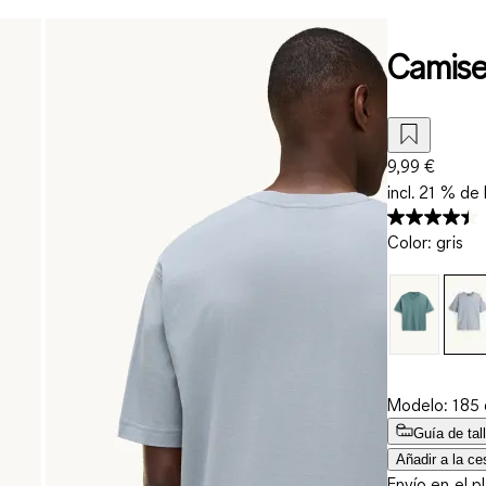
Camiset
9,99 €
incl. 21 % de 
Color
:
gris
Modelo: 185 c
Guía de tal
Añadir a la ce
Envío en el p