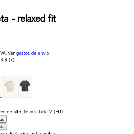
a - relaxed fit
IVA. Ver
gastos de envío
4.4
(7)
Lea
7
reseñas.
Enlace
en
la
misma
página.
m de alto, lleva la talla M (EU)
las
sta
lazo de 4 a 6 días laborables.