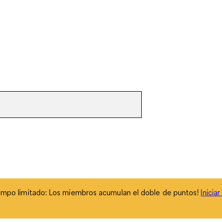
empo limitado: Los miembros acumulan el doble de puntos!
Inicia
empo limitado: Los miembros acumulan el doble de puntos!
Inicia