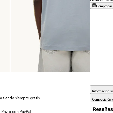
Comprobar d
Información so
 a tienda siempre gratis
Composición 
Reseña
e Pay o con PayPal