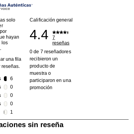
as solo
Calificación general
er
4.4
por
que hayan
7
 los
reseñas
.
0 de 7 reseñadores
recibieron un
ar una fila
producto de
ar reseñas.
muestra o
s
estrellas
6
participaron en una
6 reseñas con 5 estrellas.
s
estrellas
0
promoción
0 reseñas con 4 estrellas.
s
estrellas
0
0 reseñas con 3 estrellas.
s
estrellas
0
0 reseñas con 2 estrellas.
estrellas
1
1 reseña con 1 estrella.
raciones sin reseña