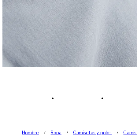
Hombre
Ropa
Camisetas y polos
Camis