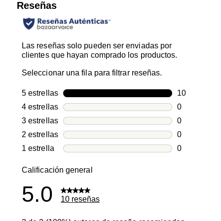
Reseñas
Las reseñas solo pueden ser enviadas por
clientes que hayan comprado los productos.
Seleccionar una fila para filtrar reseñas.
5 estrellas
estrellas
10
10 reseñas c
4 estrellas
estrellas
0
0 reseñas co
3 estrellas
estrellas
0
0 reseñas co
2 estrellas
estrellas
0
0 reseñas co
1 estrella
estrellas
0
0 reseñas co
Calificación general
5.0
10 reseñas