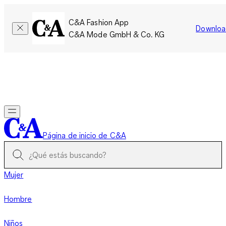
C&A Fashion App
Downloa
C&A Mode GmbH & Co. KG
Por tiempo limitado: Los miembros acumulan el doble de
puntos!
Iniciar sesión
Página de inicio de C&A
Mujer
Hombre
Niños