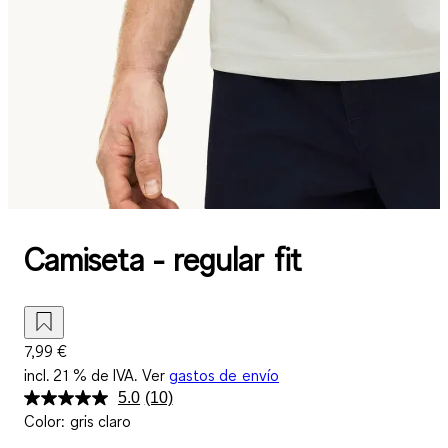
Camiseta - regular fit
7,99 €
incl. 21 % de IVA. Ver
gastos de envío
5.0
(10)
Lea
Color
:
gris claro
10
reseñas.