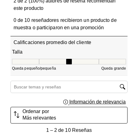
2 de 2 (100%) autores de reseña recomiendan
este producto
0 de 10 reseñadores recibieron un producto de
muestra o participaron en una promoción
Calificaciones promedio del cliente
Talla
Talla, 3 de 5, donde 1 es igual a Queda pequeño/pequeñ
Queda pequeño/pequeña
Queda grande
Región de búsqueda de temas y reseñas
Información de relevancia
Muest
Ordenar por
Más relevantes
1
1
–
2 de 10
Reseñas
a