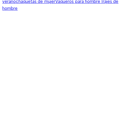
verano
chaquetas de mujer
Vaqueros para hombre
Trajes de
hombre