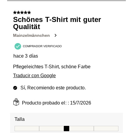
2
de
5 de 5 estrellas.
10
Schönes T-Shirt mit guter
Reseñas.
Qualität
Mainzelmännchen
COMPRADOR VERIFICADO
hace 3 días
Pflegeleichtes T-Shirt, schöne Farbe
Traducir con Google
Sí, Recomiendo este producto.
Producto probado el: :
15/7/2026
Talla
Talla, 3 de 5, donde 1 es igual a Queda pequeño/peque