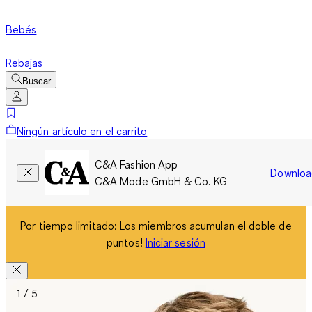
Bebés
Rebajas
Buscar
Ningún artículo en el carrito
C&A Fashion App
Downloa
C&A Mode GmbH & Co. KG
Por tiempo limitado: Los miembros acumulan el doble de
puntos!
Iniciar sesión
1 / 5