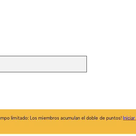
empo limitado: Los miembros acumulan el doble de puntos!
Inicia
empo limitado: Los miembros acumulan el doble de puntos!
Inicia