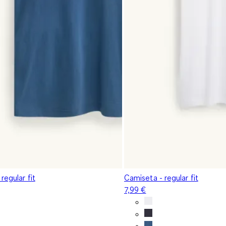
regular fit
Camiseta - regular fit
7,99 €