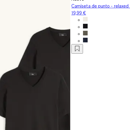
Camiseta de punto - relaxed 
19,99 €