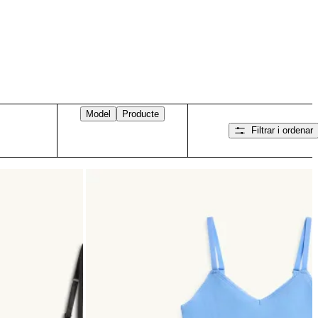
Model
Producte
Filtrar i ordenar
Llisca cap a la dreta