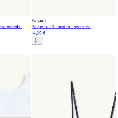
Paquets
nse cèrcols -
Paquet de 3 - bustier - seamless
14,99 €