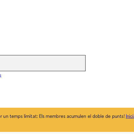
 un temps limitat: Els membres acumulen el doble de punts!
Inic
s
 un temps limitat: Els membres acumulen el doble de punts!
Inic