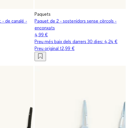
Paquets
t - de canalé -
Paquet de 2 - sostenidors sense cèrcols -
enconxats
4,99 €
Preu més baix dels darrers 30 dies:
4,24 €
Preu original
12,99 €