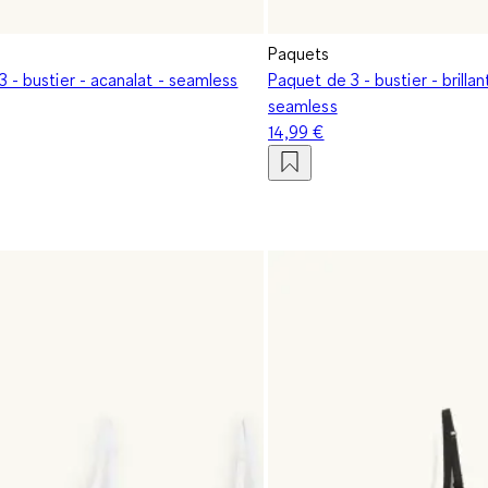
Paquets
 - bustier - acanalat - seamless
Paquet de 3 - bustier - brillan
seamless
14,99 €