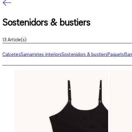
Sostenidors & bustiers
13
Article(s)
Calcetes
Samarretes interiors
Sostenidors & bustiers
Paquets
Bar