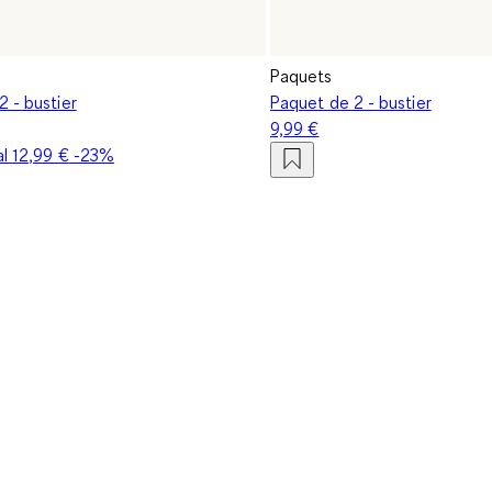
Paquets
 - bustier
Paquet de 2 - bustier
9,99 €
al
12,99 €
-23%