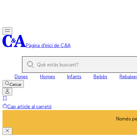
Només per
Pàgina d'inici de C&A
Dones
Homes
Infants
Bebès
Rebaixe
Cercar
Cap article al carretó
Només per