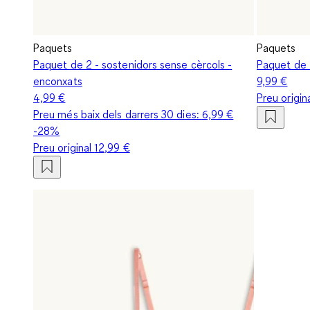
Paquets
Paquets
Paquet de 2 - sostenidors sense cèrcols -
Paquet de 2
enconxats
9,99 €
4,99 €
Preu origin
Preu més baix dels darrers 30 dies:
6,99 €
-28%
Preu original
12,99 €