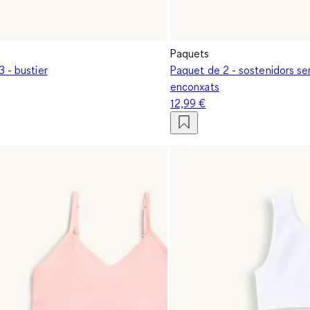
Paquets
 - bustier
Paquet de 2 - sostenidors se
enconxats
12,99 €