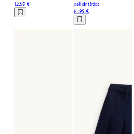
12,99 €
pell sintètica
14,99 €