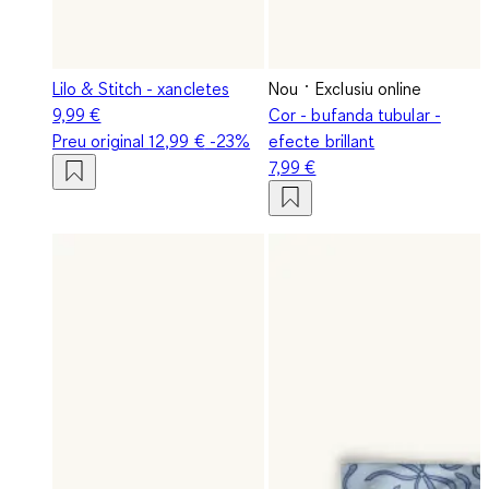
Lilo & Stitch - xancletes
Nou
Exclusiu online
9,99 €
Cor - bufanda tubular -
Preu original
12,99 €
-23%
efecte brillant
7,99 €