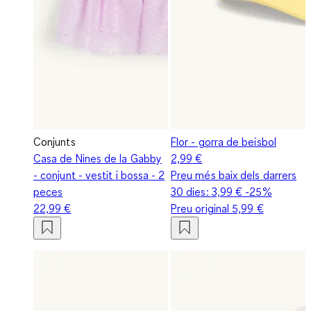
Conjunts
Flor - gorra de beisbol
Casa de Nines de la Gabby
2,99 €
- conjunt - vestit i bossa - 2
Preu més baix dels darrers
peces
30 dies:
3,99 €
-25%
22,99 €
Preu original
5,99 €