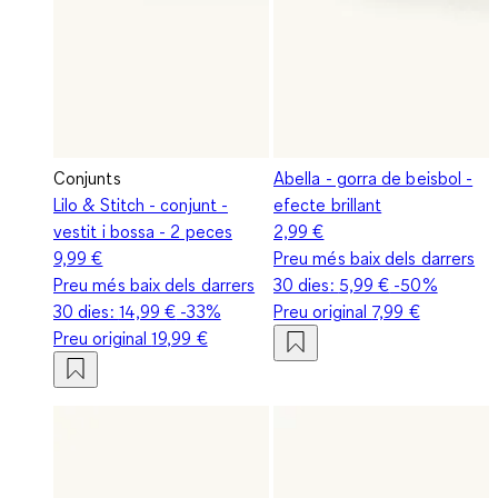
Conjunts
Abella - gorra de beisbol -
Lilo & Stitch - conjunt -
efecte brillant
vestit i bossa - 2 peces
2,99 €
9,99 €
Preu més baix dels darrers
Preu més baix dels darrers
30 dies:
5,99 €
-50%
30 dies:
14,99 €
-33%
Preu original
7,99 €
Preu original
19,99 €