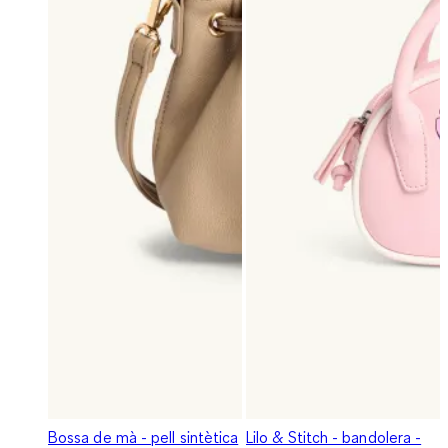
Bossa de mà - pell sintètica
Lilo & Stitch - bandolera -