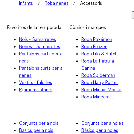
Infants
Roba nenes
Accessoris
Favoritos de la temporada
Còmics i marques
Nois - Samarretes
Roba Pokémon
Nenes - Samarretes
Roba Frozen
Pantalons curts per a
Roba Lilo & Stitch
nens
Roba La Patrulla
Pantalons curts per a
Canina
nenes
Roba Spiderman
Vestits i faldilles
Roba Harry Potter
Pijamens infants
Roba Minnie Mouse
Roba Minecraft
Conjunts per a nois
Conjunts per a noies
Bàsics per a nois
Bàsics per a noies