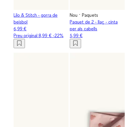
Lilo & Stitch - gorra de
Nou
Paquets
beisbol
Paquet de 2 - llaç - cinta
6,99 €
per als cabells
Preu original
8,99 €
-22%
5,99 €