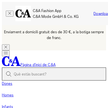
C&A Fashion App
Downloa
C&A Mode GmbH & Co. KG
Enviament a domicili gratuït des de 30 €, a la botiga sempre
de franc.
Pàgina d'inici de C&A
Dones
Homes
Infants