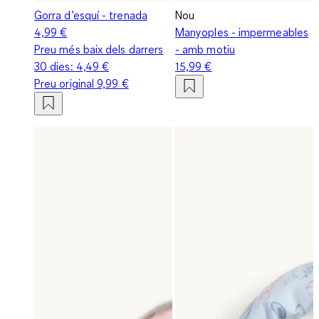
Gorra d’esquí - trenada
Nou
4,99 €
Manyoples - impermeables
Preu més baix dels darrers
- amb motiu
30 dies:
4,49 €
15,99 €
Preu original
9,99 €