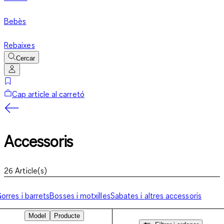
Bebès
Rebaixes
Cercar
Cap article al carretó
Accessoris
26
Article(s)
orres i barrets
Bosses i motxilles
Sabates i altres accessoris
Model
Producte