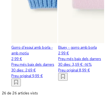
Gorro d’esquí amb borla -
Bluey - gorro amb borla
amb motiu
2,99 €
2,99 €
Preu més baix dels darrers
Preu més baix dels darrers
30 dies:
3,59 €
-16%
30 dies:
2,69 €
Preu original
8,99 €
Preu original
9,99 €
26 de 26 articles vists