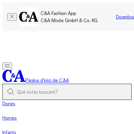
C&A Fashion App
Downloa
C&A Mode GmbH & Co. KG
Només per un temps limitat: Els membres acumulen el doble
de punts!
Inicia la sessió
Pàgina d'inici de C&A
Dones
Homes
Infants