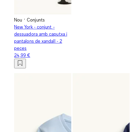
Nou
Conjunts
New York - conjunt -
dessuadora amb caputxa i
pantalons de xandall - 2
peces
24,99 €