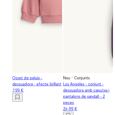
Osset de peluix -
Nou
Conjunts
dessuadora - efecte brillant
Los Angeles - conjunt -
7,99 €
dessuadora amb caputxa i
pantalons de xandall - 2
peces
24,99 €