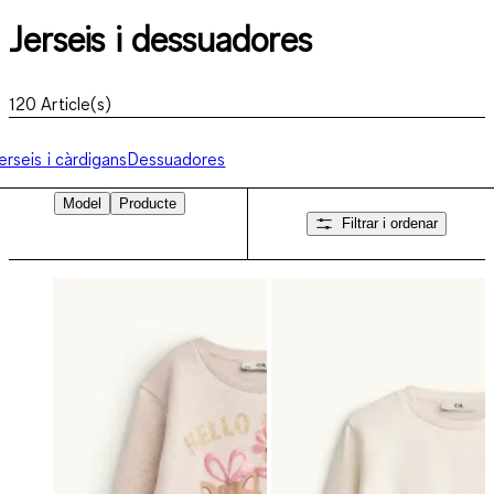
Jerseis i dessuadores
120
Article(s)
erseis i càrdigans
Dessuadores
Model
Producte
Filtrar i ordenar