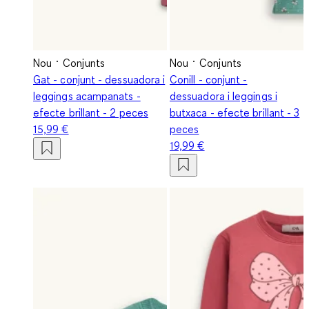
Nou
Conjunts
Nou
Conjunts
Gat - conjunt - dessuadora i
Conill - conjunt -
leggings acampanats -
dessuadora i leggings i
efecte brillant - 2 peces
butxaca - efecte brillant - 3
15,99 €
peces
19,99 €