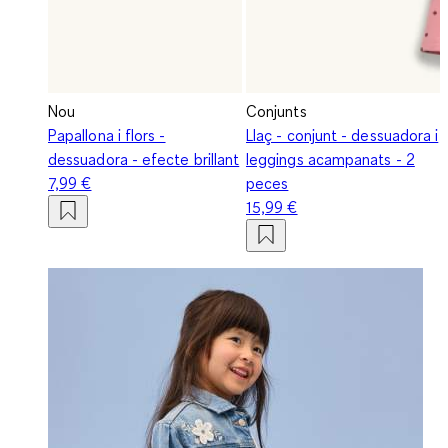
Nou
Conjunts
Papallona i flors -
Llaç - conjunt - dessuadora i
dessuadora - efecte brillant
leggings acampanats - 2
7,99 €
peces
15,99 €