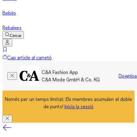
Bebès
Rebaixes
Cercar
Cap article al carretó
C&A Fashion App
Downloa
C&A Mode GmbH & Co. KG
Només per un temps limitat: Els membres acumulen el doble
de punts!
Inicia la sessió