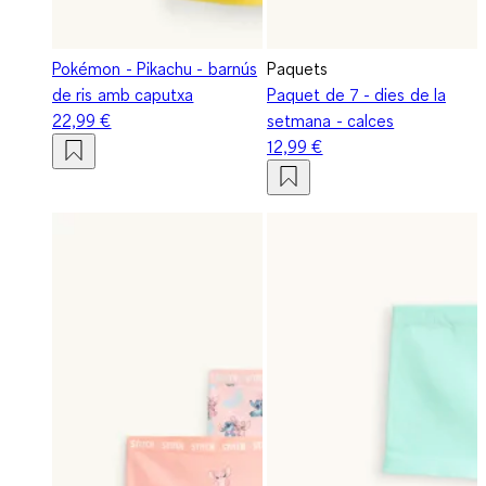
Pokémon - Pikachu - barnús
Paquets
de ris amb caputxa
Paquet de 7 - dies de la
22,99 €
setmana - calces
12,99 €