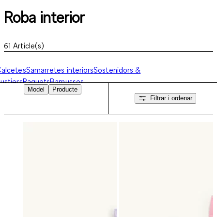
Roba interior
61
Article(s)
alcetes
Samarretes interiors
Sostenidors &
ustiers
Paquets
Barnussos
Model
Producte
Filtrar i ordenar