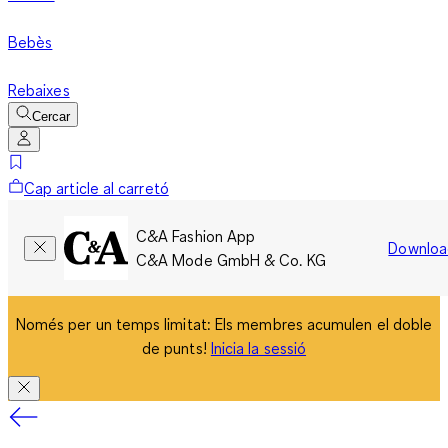
Bebès
Rebaixes
Cercar
Cap article al carretó
C&A Fashion App
Downloa
C&A Mode GmbH & Co. KG
Només per un temps limitat: Els membres acumulen el doble
de punts!
Inicia la sessió