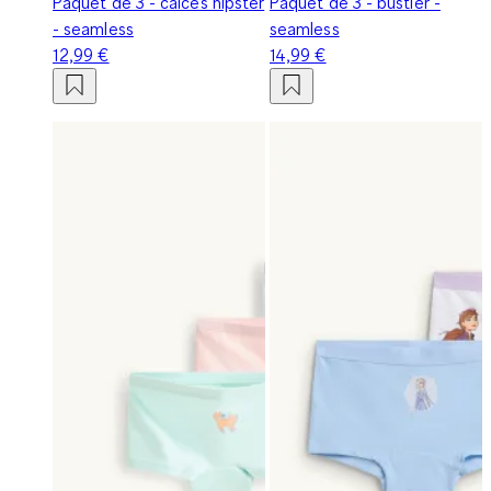
Paquet de 3 - calces hipster
Paquet de 3 - bustier -
- seamless
seamless
12,99 €
14,99 €