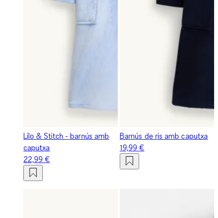
Lilo & Stitch - barnús amb
Barnús de ris amb caputxa
caputxa
19,99 €
22,99 €