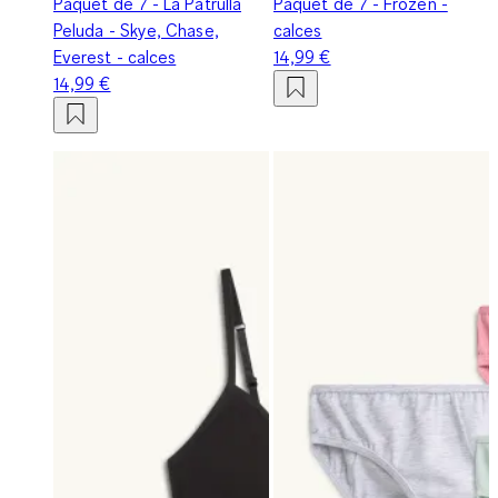
Paquet de 7 - La Patrulla
Paquet de 7 - Frozen -
Peluda - Skye, Chase,
calces
Everest - calces
14,99 €
14,99 €