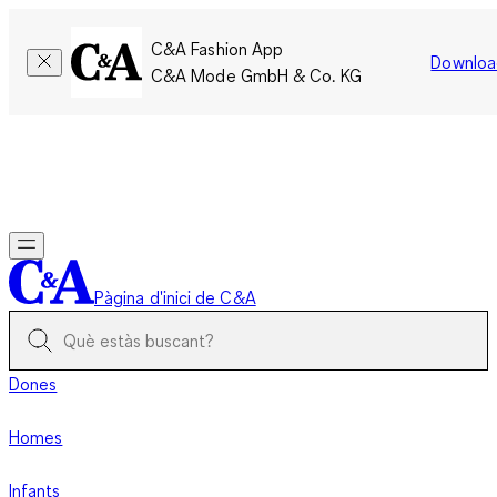
C&A Fashion App
Downloa
C&A Mode GmbH & Co. KG
Només per un temps limitat: Els membres acumulen el doble
de punts!
Inicia la sessió
Pàgina d'inici de C&A
Dones
Homes
Infants