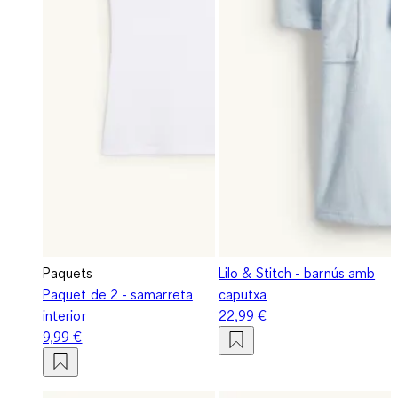
Paquets
Lilo & Stitch - barnús amb
Paquet de 2 - samarreta
caputxa
interior
22,99 €
9,99 €