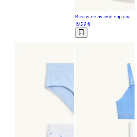
Barnús de ris amb caputxa
19,99 €