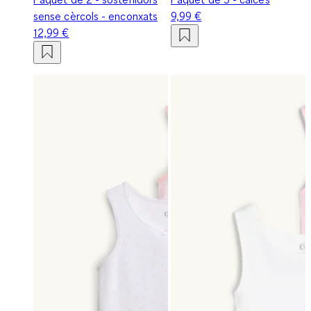
sense cèrcols - enconxats
9,99 €
12,99 €