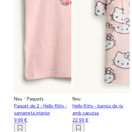
Nou
Paquets
Nou
Paquet de 2 - Hello Kitty -
Hello Kitty - barnús de ris
samarreta interior
amb caputxa
9,99 €
22,99 €