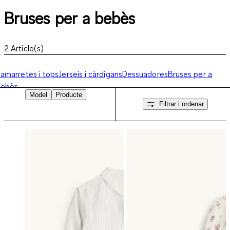
Bruses per a bebès
2
Article(s)
amarretes i tops
Jerseis i càrdigans
Dessuadores
Bruses per a
bebès
Model
Producte
Filtrar i ordenar