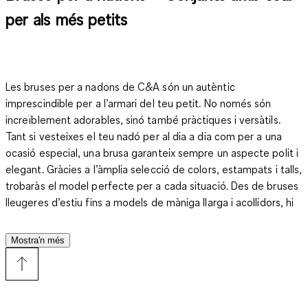
per als més petits
Les bruses per a nadons de C&A són un autèntic
imprescindible per a l’armari del teu petit. No només són
increïblement adorables, sinó també pràctiques i versàtils.
Tant si vesteixes el teu nadó per al dia a dia com per a una
ocasió especial, una brusa garanteix sempre un aspecte polit i
elegant. Gràcies a l’àmplia selecció de colors, estampats i talls,
trobaràs el model perfecte per a cada situació. Des de bruses
lleugeres d’estiu fins a models de màniga llarga i acollidors, hi
ha opcions per a totes les estacions.
Mostra'n més
Per què les bruses per a nadons no poden faltar a
l’armari