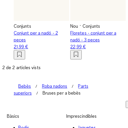
Conjunts
Nou
Conjunts
Conjunt per a nadó - 2
Floretes - conjunt per a
peces
nadó - 3 peces
21,99 €
22,99 €
2 de 2 articles vists
Bebès
Roba nadons
Parts
superiors
Bruses per a bebès
Bàsics
Imprescindibles
Bodis
Jaquetes