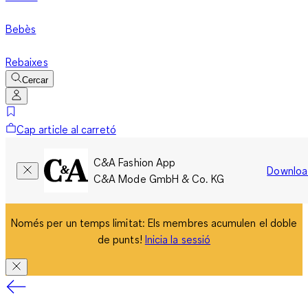
Bebès
Rebaixes
Cercar
Cap article al carretó
C&A Fashion App
Downloa
C&A Mode GmbH & Co. KG
Només per un temps limitat: Els membres acumulen el doble
de punts!
Inicia la sessió