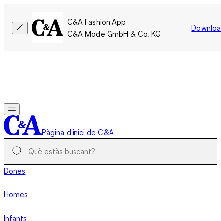
C&A Fashion App
Downloa
C&A Mode GmbH & Co. KG
Només per un temps limitat: Els membres acumulen el doble
de punts!
Inicia la sessió
Pàgina d'inici de C&A
Dones
Homes
Infants