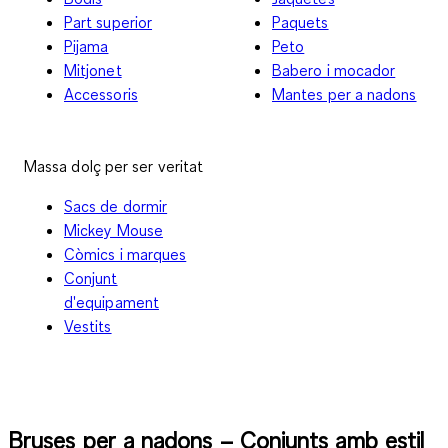
Part superior
Paquets
Pijama
Peto
Mitjonet
Babero i mocador
Accessoris
Mantes per a nadons
Massa dolç per ser veritat
Sacs de dormir
Mickey Mouse
Còmics i marques
Conjunt
d'equipament
Vestits
Bruses per a nadons – Conjunts amb estil