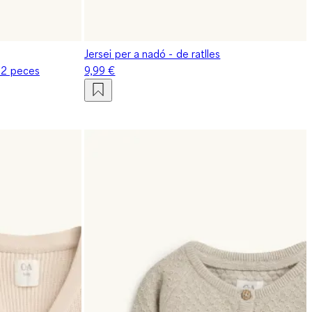
Jersei per a nadó - de ratlles
- 2 peces
9,99 €