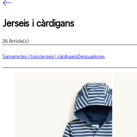
Jerseis i càrdigans
26
Article(s)
Samarretes i tops
Jerseis i càrdigans
Dessuadores