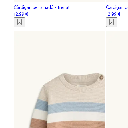
Càrdigan per a nadó - trenat
Càrdigan d
12,99 €
12,99 €