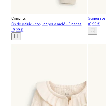
Conjunts
Guineu i os
Os de peluix - conjunt per a nadó - 3 peces
10,99 €
19,99 €