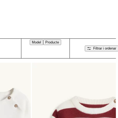
Model
Producte
Filtrar i ordenar
Llisca cap a la dreta