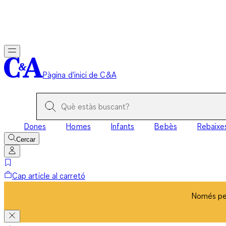
Només per
Pàgina d'inici de C&A
Dones
Homes
Infants
Bebès
Rebaixe
Cercar
Cap article al carretó
Només per