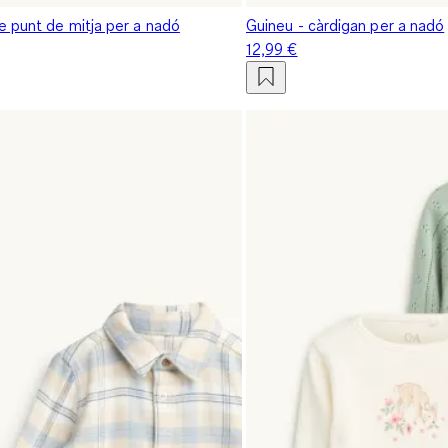
e punt de mitja per a nadó
Guineu - càrdigan per a nadó
12,99 €