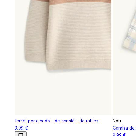
Jersei per a nadó - de canalé - de ratlles
Nou
9,99 €
Camisa de f
9,99 €