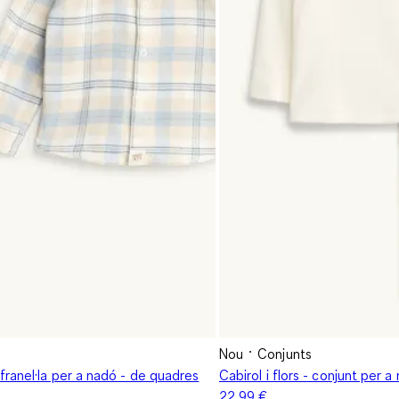
Nou
Conjunts
ranel·la per a nadó - de quadres
Cabirol i flors - conjunt per 
22,99 €