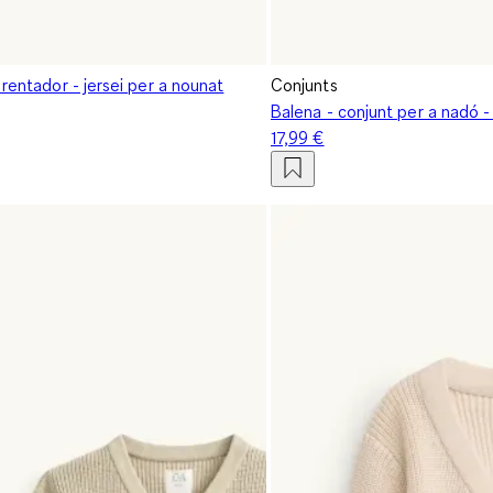
 rentador - jersei per a nounat
Conjunts
Balena - conjunt per a nadó 
17,99 €