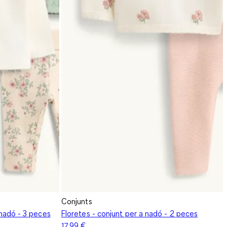
Conjunts
a nadó - 3 peces
Floretes - conjunt per a nadó - 2 peces
17,99 €