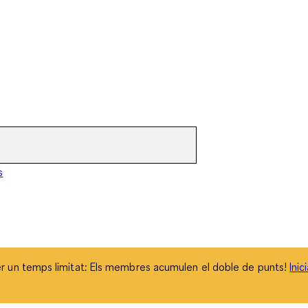
 un temps limitat: Els membres acumulen el doble de punts!
Inic
s
 un temps limitat: Els membres acumulen el doble de punts!
Inic