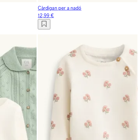
Càrdigan per a nadó
12,99 €