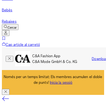
Bebès
Rebaixes
Cercar
Cap article al carretó
C&A Fashion App
Downloa
C&A Mode GmbH & Co. KG
Només per un temps limitat: Els membres acumulen el doble
de punts!
Inicia la sessió