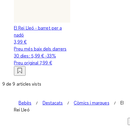
El Rei Lleó - barret per a
nadó
3,99 €
Preu més baix dels darrers
30 dies:
5,99 €
-33%
Preu original
7,99 €
9 de 9 articles vists
Bebès
Destacats
Còmics i marques
El
Rei Lleó