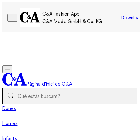
C&A Fashion App
Downloa
C&A Mode GmbH & Co. KG
Només per un temps limitat: Els membres acumulen el doble
de punts!
Inicia la sessió
Pàgina d'inici de C&A
Dones
Homes
Infants