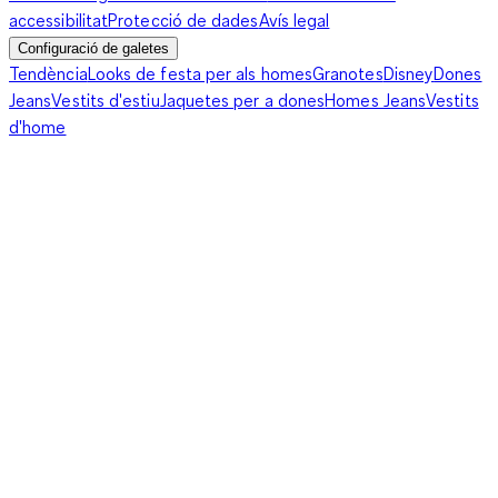
accessibilitat
Protecció de dades
Avís legal
Configuració de galetes
Tendència
Looks de festa per als homes
Granotes
Disney
Dones
Jeans
Vestits d'estiu
Jaquetes per a dones
Homes Jeans
Vestits
d'home