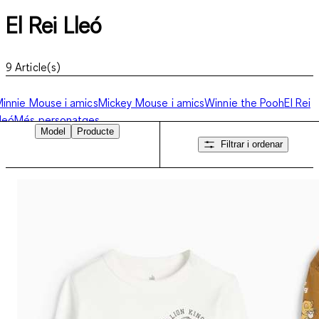
El Rei Lleó
9
Article(s)
innie Mouse i amics
Mickey Mouse i amics
Winnie the Pooh
El Rei
leó
Més personatges
Model
Producte
Filtrar i ordenar